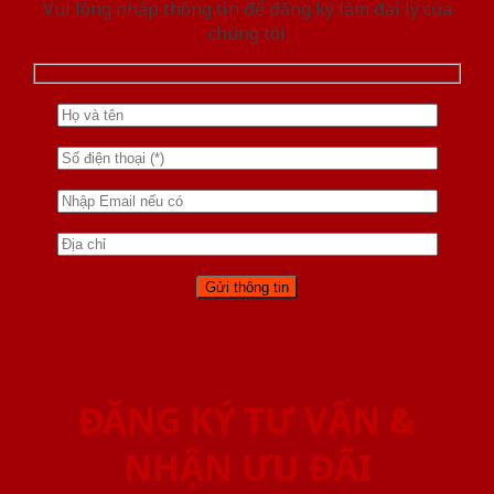
Vui lòng nhập thông tin để đăng ký làm đại lý của
chúng tôi
ĐĂNG KÝ TƯ VẤN &
NHẬN ƯU ĐÃI