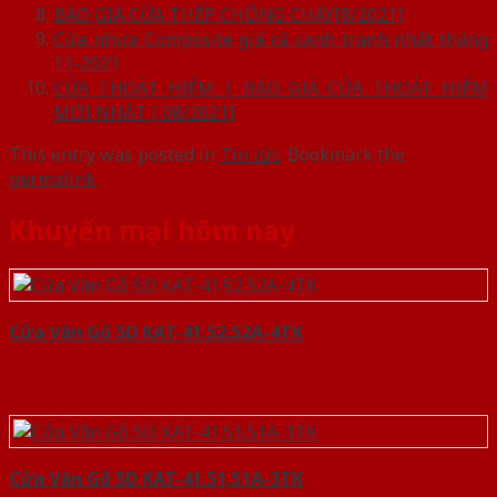
BÁO GIÁ CỬA THÉP CHỐNG CHÁY[8/2021]
Cửa nhựa Composite giá cả cạnh tranh nhất tháng
11-2021
CỬA THOÁT HIỂM | BÁO GIÁ CỬA THOÁT HIỂM
MỚI NHẤT [ 08/2021]
This entry was posted in
Tin tức
. Bookmark the
permalink
.
Khuyến mại hôm nay
Cửa Vân Gỗ 5D KAT-41.52.52A-4TK
Cửa Vân Gỗ 5D KAT-41.51.51A-3TK