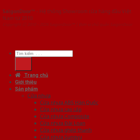
SaigonDoor™
- Hệ thống Showroom cửa hàng đầu Việt
Nam từ 2010
Copyright ⓒ 2010 – 2026 SaigonDoor™ | Đơn vị chủ quản SaigonDoor
Tìm
kiếm:
Trang chủ
Giới thiệu
Sản phẩm
Cửa nhựa
Cửa nhựa ABS Hàn Quốc
Cửa nhựa cao cấp
Cửa nhựa Composite
Cửa nhựa Đài Loan
Cửa nhựa ghép thanh
Cửa nhựa Sungyu