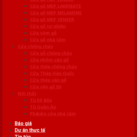
Cửa gỗ MDF LAMINATE
Cửa gỗ MDF MELAMINE
Cửa gỗ MDF VENEER
Cửa gỗ tự nhiên
Cửa vòm gỗ
Cửa gỗ nhà tắm
Cửa chống cháy
Cửa gỗ chống cháy
Cửa nhôm vân gỗ
Cửa thép chống cháy
Cửa Thép Hàn Quốc
Cửa thép vân gỗ
Cửa vân gỗ 5D
Nội thất
Tủ Kệ Bếp
Tủ Quần Áo
Phụ kiện cửa nhà tắm
Báo giá
Dự án thực tế
Tin tức