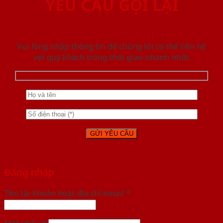
YÊU CẦU GỌI LẠI
Vui lòng nhập thông tin để chúng tôi có thể liên hệ
với quý khách trong thời gian nhanh nhất.
Đăng nhập
Tên tài khoản hoặc địa chỉ email
*