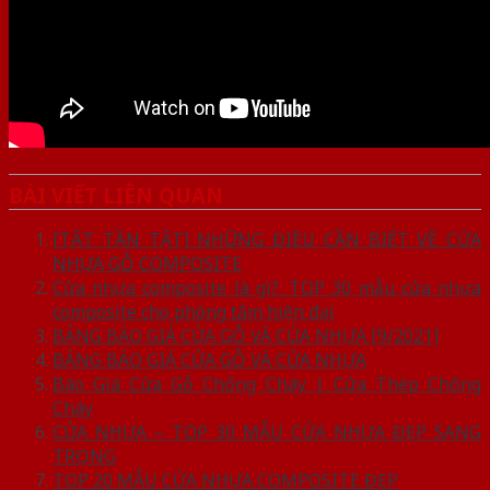
BÀI VIẾT LIÊN QUAN
[TẤT TẦN TẬT] NHỮNG ĐIỀU CẦN BIẾT VỀ CỬA
NHỰA GỖ COMPOSITE
Cửa nhựa composite là gì?. TOP 30 mẫu cửa nhựa
composite cho phòng tắm hiện đại
BẢNG BÁO GIÁ CỬA GỖ VÀ CỬA NHỰA [9/2021]
BẢNG BÁO GIÁ CỬA GỖ VÀ CỬA NHỰA
Báo Giá Cửa Gỗ Chống Cháy | Cửa Thép Chống
Cháy
CỬA NHỰA – TOP 30 MẪU CỬA NHỰA ĐẸP SANG
TRỌNG
TOP 20 MẪU CỬA NHỰA COMPOSITE ĐẸP