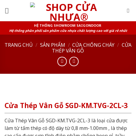
Skip
to
content
HỆ THỐNG SHOWROOM SAIGONDOOR
Hệ thống phân phối sản phẩm cửa nhựa chất lượng cao với giá rẻ nhất
TRANG CHỦ
/
SẢN PHẨM
/
CỬA CHỐNG CHÁY
/
CỬA
THÉP VÂN GỖ
Cửa Thép Vân Gỗ SGD-KM.TVG-2CL-3
Cửa Thép Vân Gỗ SGD-KM.TVG-2CL-3 là loại cửa được
làm từ tấm thép có độ dày từ 0,8 mm-1.00mm , là thép
cao cấp được sơn tĩnh điện nhằm chống hoen gỉ, trầy