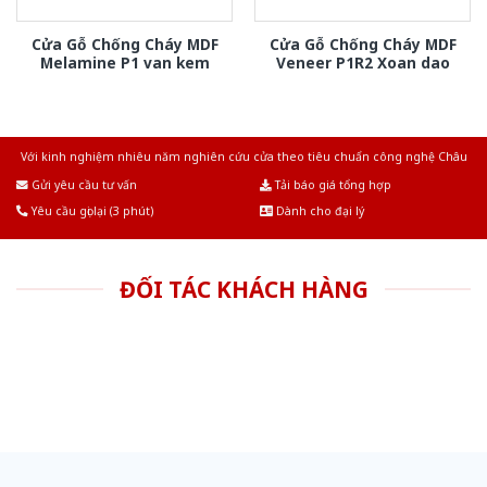
Cửa Gỗ Chống Cháy MDF
Cửa Gỗ Chống Cháy MDF
Melamine P1 van kem
Veneer P1R2 Xoan dao
Với kinh nghiệm nhiêu năm nghiên cứu cửa theo tiêu chuẩn công nghệ Châu
Âu.Chúng tôi tự tin là nhà sản xuất & cung cấp hàng đầu tại Việt Nam!
Gửi yêu cầu tư vấn
Tải báo giá tổng hợp
Yêu cầu gọi lại (3 phút)
Dành cho đại lý
ĐỐI TÁC KHÁCH HÀNG