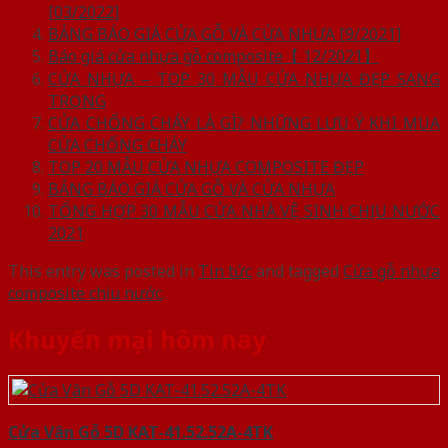
[03/2022]
BẢNG BÁO GIÁ CỬA GỖ VÀ CỬA NHỰA [9/2021]
Báo giá cửa nhựa gỗ composite【 12/2021】
CỬA NHỰA – TOP 30 MẪU CỬA NHỰA ĐẸP SANG
TRỌNG
CỬA CHỐNG CHÁY LÀ GÌ? NHỮNG LƯU Ý KHI MUA
CỬA CHỐNG CHÁY
TOP 20 MẪU CỬA NHỰA COMPOSITE ĐẸP
BẢNG BÁO GIÁ CỬA GỖ VÀ CỬA NHỰA
TỔNG HỢP 30 MẪU CỬA NHÀ VỆ SINH CHỊU NƯỚC
2021
This entry was posted in
Tin tức
and tagged
Cửa gỗ nhựa
composite chịu nước
.
Khuyến mại hôm nay
Cửa Vân Gỗ 5D KAT-41.52.52A-4TK