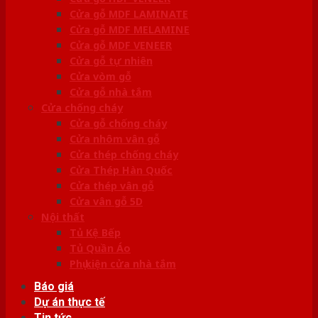
Cửa gỗ MDF LAMINATE
Cửa gỗ MDF MELAMINE
Cửa gỗ MDF VENEER
Cửa gỗ tự nhiên
Cửa vòm gỗ
Cửa gỗ nhà tắm
Cửa chống cháy
Cửa gỗ chống cháy
Cửa nhôm vân gỗ
Cửa thép chống cháy
Cửa Thép Hàn Quốc
Cửa thép vân gỗ
Cửa vân gỗ 5D
Nội thất
Tủ Kệ Bếp
Tủ Quần Áo
Phụ kiện cửa nhà tắm
Báo giá
Dự án thực tế
Tin tức