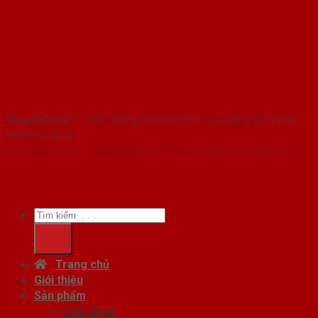
SaigonDoor™
- Hệ thống Showroom cửa hàng đầu Việt
Nam từ 2010
Copyright ⓒ 2010 – 2026 SaigonDoor™ | Đơn vị chủ quản SaigonDoor
Tìm
kiếm:
Trang chủ
Giới thiệu
Sản phẩm
Cửa nhựa