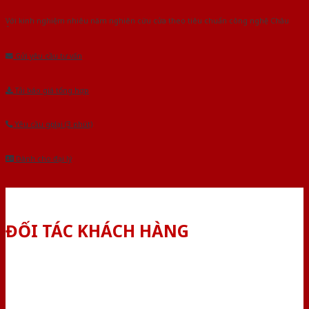
Với kinh nghiệm nhiêu năm nghiên cứu cửa theo tiêu chuẩn công nghệ Châu
Âu.Chúng tôi tự tin là nhà sản xuất & cung cấp hàng đầu tại Việt Nam!
Gửi yêu cầu tư vấn
Tải báo giá tổng hợp
Yêu cầu gọi lại (3 phút)
Dành cho đại lý
ĐỐI TÁC KHÁCH HÀNG