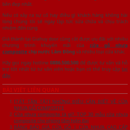
bền đẹp nhất.
Nếu có xảy ra sự cố hay điều gì khách hàng không hài
lòng chúng tôi sẽ ngay lập tức sửa chữa và chịu trách
nhiệm đến cùng.
Giá thành tại Giahuy door cũng rất được ưu đãi với nhiều
chương trình khuyến mãi của
cửa gỗ nhựa
composite
chịu nước Lâm Đồng
và nhiều loại cửa khác.
Hãy gọi ngay hotline
0886.500.500
để được tư vấn và hỗ
trợ tốt nhất từ tư vấn viên hoặc bạn có thể truy cập
tại
đây.
BÀI VIẾT LIÊN QUAN
[TẤT TẦN TẬT] NHỮNG ĐIỀU CẦN BIẾT VỀ CỬA
NHỰA GỖ COMPOSITE
Cửa nhựa composite là gì?. TOP 30 mẫu cửa nhựa
composite cho phòng tắm hiện đại
BẢNG BÁO GIÁ CỬA GỖ | CỬA NHỰA CAO CẤP