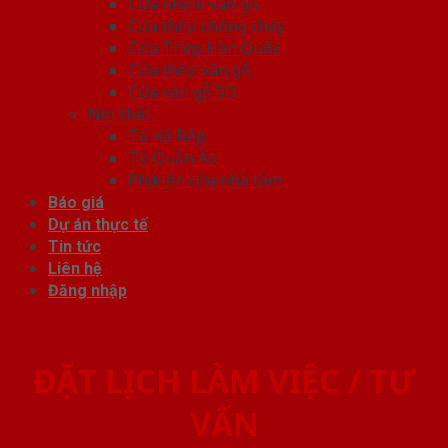
Cửa nhôm vân gỗ
Cửa thép chống cháy
Cửa Thép Hàn Quốc
Cửa thép vân gỗ
Cửa vân gỗ 5D
Nội thất
Tủ Kệ Bếp
Tủ Quần Áo
Phụ kiện cửa nhà tắm
Báo giá
Dự án thực tế
Tin tức
Liên hệ
Đăng nhập
ĐẶT LỊCH LÀM VIỆC / TƯ
VẤN