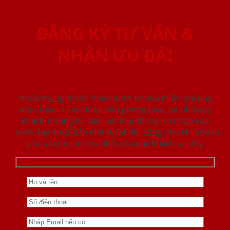
ĐĂNG KÝ TƯ VẤN &
NHẬN ƯU ĐÃI
Nhập thông tin để nhận được tư vấn miễn phí qua
điện thoại / email/ tại văn phòng hoặc tại nhà quý
khách. Chúng tôi cam kết mọi thông tin nhập vào
dưới đây được bảo mật tuyệt đối cũng như chỉ phục vụ
yêu cầu tư vấn duy nhất của quý khách tại đây.