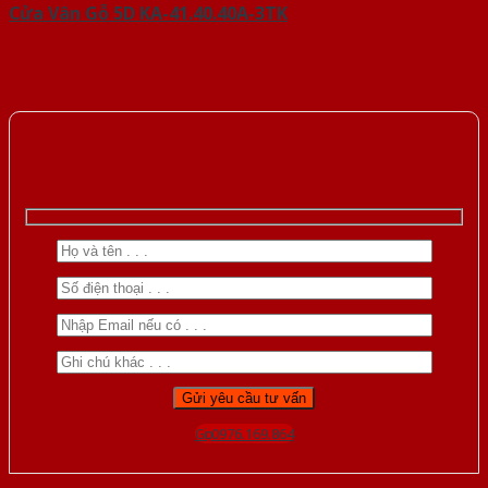
Cửa Vân Gỗ 5D KA-41.40.40A-3TK
Gọi 0976.169.864