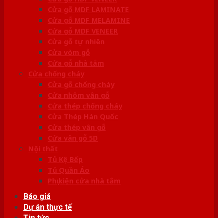
Cửa gỗ MDF LAMINATE
Cửa gỗ MDF MELAMINE
Cửa gỗ MDF VENEER
Cửa gỗ tự nhiên
Cửa vòm gỗ
Cửa gỗ nhà tắm
Cửa chống cháy
Cửa gỗ chống cháy
Cửa nhôm vân gỗ
Cửa thép chống cháy
Cửa Thép Hàn Quốc
Cửa thép vân gỗ
Cửa vân gỗ 5D
Nội thất
Tủ Kệ Bếp
Tủ Quần Áo
Phụ kiện cửa nhà tắm
Báo giá
Dự án thực tế
Tin tức