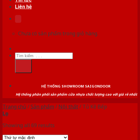
Liên hệ
Chưa có sản phẩm trong giỏ hàng.
Tìm
kiếm:
HỆ THỐNG SHOWROOM SAIGONDOOR
Hệ thống phân phối sản phẩm cửa nhựa chất lượng cao với giá rẻ nhất
Trang chủ
/
Sản phẩm
/
Nội thất
/
Tủ Kệ Bếp
Lọc
Showing all 69 results