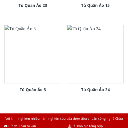
Tủ Quần Áo 23
Tủ Quần Áo 15
Tủ Quần Áo 3
Tủ Quần Áo 24
Với kinh nghiệm nhiêu năm nghiên cứu cửa theo tiêu chuẩn công nghệ Châu
Âu.Chúng tôi tự tin là nhà sản xuất & cung cấp hàng đầu tại Việt Nam!
Gửi yêu cầu tư vấn
Tải báo giá tổng hợp