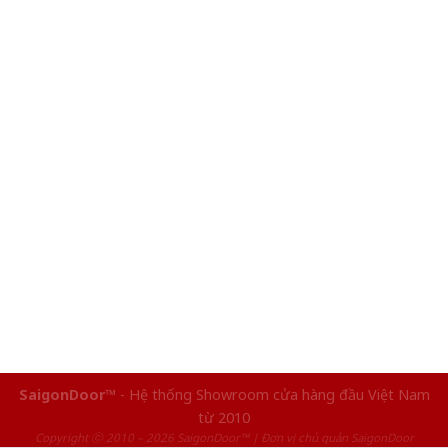
SaigonDoor™
- Hệ thống Showroom cửa hàng đầu Việt Nam
từ 2010
Copyright ⓒ 2010 – 2026 SaigonDoor™ | Đơn vị chủ quản SaigonDoor