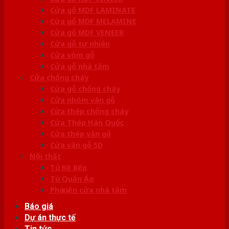
Cửa gỗ MDF LAMINATE
Cửa gỗ MDF MELAMINE
Cửa gỗ MDF VENEER
Cửa gỗ tự nhiên
Cửa vòm gỗ
Cửa gỗ nhà tắm
Cửa chống cháy
Cửa gỗ chống cháy
Cửa nhôm vân gỗ
Cửa thép chống cháy
Cửa Thép Hàn Quốc
Cửa thép vân gỗ
Cửa vân gỗ 5D
Nội thất
Tủ Kệ Bếp
Tủ Quần Áo
Phụ kiện cửa nhà tắm
Báo giá
Dự án thực tế
Tin tức