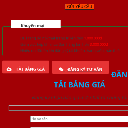
Khuyến mại
Quà tặng đồ nội thất trang trí lên đến
1.000.000đ
Giảm trực tiếp khi mua đơn hàng lớn hơn
3.000.000đ
Nhiều ưu đãi lớn khi đăng ký tài khoản thành viên thân thiết
TẢI BẢNG GIÁ
ĐĂNG KÝ TƯ VẤN
ĐĂN
TẢI BẢNG GIÁ
Đăng ký nhận báo giá mới nhất từ chúng tôi