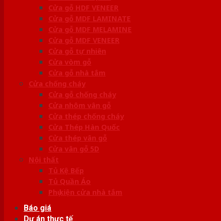
Cửa gỗ HDF VENEER
Cửa gỗ MDF LAMINATE
Cửa gỗ MDF MELAMINE
Cửa gỗ MDF VENEER
Cửa gỗ tự nhiên
Cửa vòm gỗ
Cửa gỗ nhà tắm
Cửa chống cháy
Cửa gỗ chống cháy
Cửa nhôm vân gỗ
Cửa thép chống cháy
Cửa Thép Hàn Quốc
Cửa thép vân gỗ
Cửa vân gỗ 5D
Nội thất
Tủ Kệ Bếp
Tủ Quần Áo
Phụ kiện cửa nhà tắm
Báo giá
Dự án thực tế