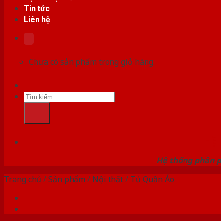
Tin tức
Liên hệ
Chưa có sản phẩm trong giỏ hàng.
Tìm
kiếm:
HỆ
Hệ thống phân p
Trang chủ
/
Sản phẩm
/
Nội thất
/
Tủ Quần Áo