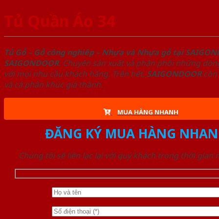
Tủ Quần Áo 34
Tủ Gỗ – Gỗ công nghiêp – Nhựa và Nhựa gỗ tại SAIGO
SAIGONDOOR
. Chuyên sản xuất và phân phối những dòng
với mọi nhu cầu khách hàng. Trên hết,
SAIGONDOOR
còn 
và cả phân khúc giá thành.
MUA HÀNG NHANH
ĐĂNG KÝ MUA HÀNG NHAN
Chúng tôi sẽ liên lạc lại với quý khách trong thời gian