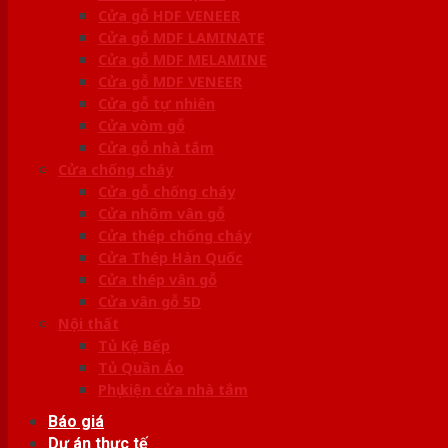
Cửa gỗ HDF VENEER
Cửa gỗ MDF LAMINATE
Cửa gỗ MDF MELAMINE
Cửa gỗ MDF VENEER
Cửa gỗ tự nhiên
Cửa vòm gỗ
Cửa gỗ nhà tắm
Cửa chống cháy
Cửa gỗ chống cháy
Cửa nhôm vân gỗ
Cửa thép chống cháy
Cửa Thép Hàn Quốc
Cửa thép vân gỗ
Cửa vân gỗ 5D
Nội thất
Tủ Kệ Bếp
Tủ Quần Áo
Phụ kiện cửa nhà tắm
Báo giá
Dự án thực tế