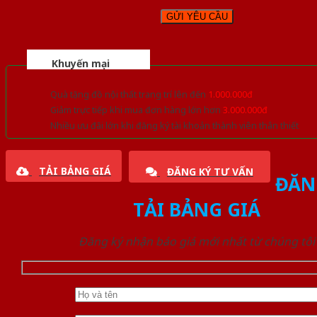
Khuyến mại
Quà tặng đồ nội thất trang trí lên đến
1.000.000đ
Giảm trực tiếp khi mua đơn hàng lớn hơn
3.000.000đ
Nhiều ưu đãi lớn khi đăng ký tài khoản thành viên thân thiết
TẢI BẢNG GIÁ
ĐĂNG KÝ TƯ VẤN
ĐĂN
TẢI BẢNG GIÁ
Đăng ký nhận báo giá mới nhất từ chúng tôi