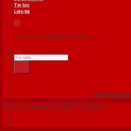
Tin tức
Liên hệ
Chưa có sản phẩm trong giỏ hàng.
Tìm
kiếm:
HỆ
Hệ thống phân p
Trang chủ
/
Sản phẩm
/
Nội thất
/
Tủ Quần Áo