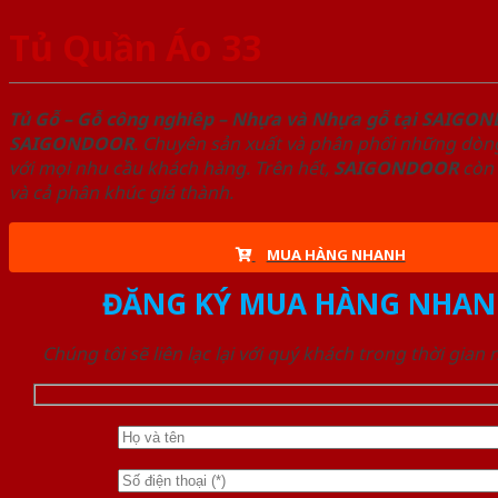
Tủ Quần Áo 33
Tủ Gỗ – Gỗ công nghiêp – Nhựa và Nhựa gỗ tại SAIGO
SAIGONDOOR
. Chuyên sản xuất và phân phối những dòng
với mọi nhu cầu khách hàng. Trên hết,
SAIGONDOOR
còn 
và cả phân khúc giá thành.
MUA HÀNG NHANH
ĐĂNG KÝ MUA HÀNG NHAN
Chúng tôi sẽ liên lạc lại với quý khách trong thời gian