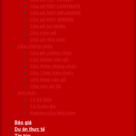
Cửa gỗ MDF LAMINATE
Cửa gỗ MDF MELAMINE
Cửa gỗ MDF VENEER
Cửa gỗ tự nhiên
Cửa vòm gỗ
Cửa gỗ nhà tắm
Cửa chống cháy
Cửa gỗ chống cháy
Cửa nhôm vân gỗ
Cửa thép chống cháy
Cửa Thép Hàn Quốc
Cửa thép vân gỗ
Cửa vân gỗ 5D
Nội thất
Tủ Kệ Bếp
Tủ Quần Áo
Phụ kiện cửa nhà tắm
Báo giá
Dự án thực tế
Tin tức