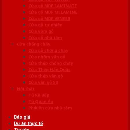
Cửa gỗ MDF LAMINATE
Cửa gỗ MDF MELAMINE
Cửa gỗ MDF VENEER
Cửa gỗ tự nhiên
Cửa vòm gỗ
Cửa gỗ nhà tắm
Cửa chống cháy
Cửa gỗ chống cháy
Cửa nhôm vân gỗ
Cửa thép chống cháy
Cửa Thép Hàn Quốc
Cửa thép vân gỗ
Cửa vân gỗ 5D
Nội thất
Tủ Kệ Bếp
Tủ Quần Áo
Phụ kiện cửa nhà tắm
Báo giá
Dự án thực tế
Tin tức