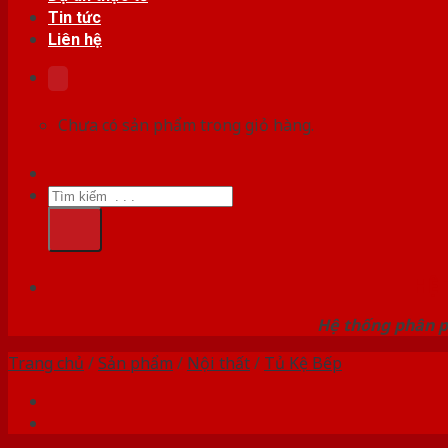
Tin tức
Liên hệ
Chưa có sản phẩm trong giỏ hàng.
Tìm
kiếm:
HỆ
Hệ thống phân p
Trang chủ
/
Sản phẩm
/
Nội thất
/
Tủ Kệ Bếp