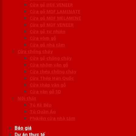
Cửa gỗ HDF VENEER
Cửa gỗ MDF LAMINATE
Cửa gỗ MDF MELAMINE
Cửa gỗ MDF VENEER
Cửa gỗ tự nhiên
Cửa vòm gỗ
Cửa gỗ nhà tắm
Cửa chống cháy
Cửa gỗ chống cháy
Cửa nhôm vân gỗ
Cửa thép chống cháy
Cửa Thép Hàn Quốc
Cửa thép vân gỗ
Cửa vân gỗ 5D
Nội thất
Tủ Kệ Bếp
Tủ Quần Áo
Phụ kiện cửa nhà tắm
Báo giá
Dự án thực tế