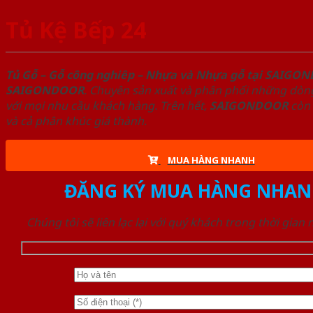
Tủ Kệ Bếp 24
Tủ Gỗ – Gỗ công nghiêp – Nhựa và Nhựa gỗ tại SAIGO
SAIGONDOOR
. Chuyên sản xuất và phân phối những dòng
với mọi nhu cầu khách hàng. Trên hết,
SAIGONDOOR
còn 
và cả phân khúc giá thành.
MUA HÀNG NHANH
ĐĂNG KÝ MUA HÀNG NHAN
Chúng tôi sẽ liên lạc lại với quý khách trong thời gian