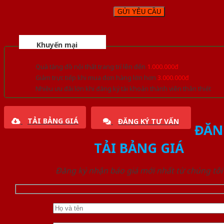
Khuyến mại
Quà tặng đồ nội thất trang trí lên đến
1.000.000đ
Giảm trực tiếp khi mua đơn hàng lớn hơn
3.000.000đ
Nhiều ưu đãi lớn khi đăng ký tài khoản thành viên thân thiết
TẢI BẢNG GIÁ
ĐĂNG KÝ TƯ VẤN
ĐĂN
TẢI BẢNG GIÁ
Đăng ký nhận báo giá mới nhất từ chúng tôi