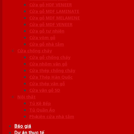
Cửa gỗ HDF VENEER
Cửa gỗ MDF LAMINATE
Cửa gỗ MDF MELAMINE
Cửa gỗ MDF VENEER
Cửa gỗ tự nhiên
Cửa vòm gỗ
Cửa gỗ nhà tắm
Cửa chống cháy
Cửa gỗ chống cháy
Cửa nhôm vân gỗ
Cửa thép chống cháy
Cửa Thép Hàn Quốc
Cửa thép vân gỗ
Cửa vân gỗ 5D
Nội thất
Tủ Kệ Bếp
Tủ Quần Áo
Phụ kiện cửa nhà tắm
Báo giá
Dự án thực tế