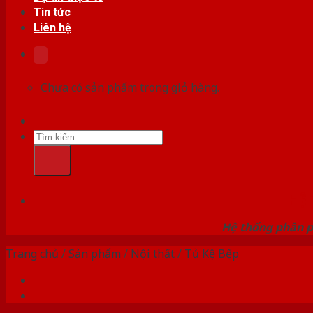
Tin tức
Liên hệ
Chưa có sản phẩm trong giỏ hàng.
Tìm
kiếm:
HỆ
Hệ thống phân p
Trang chủ
/
Sản phẩm
/
Nội thất
/
Tủ Kệ Bếp