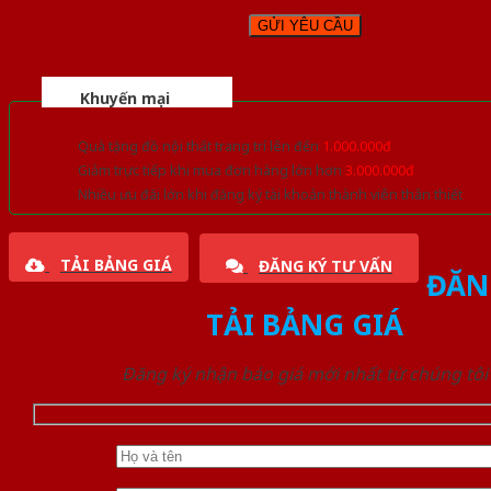
Khuyến mại
Quà tặng đồ nội thất trang trí lên đến
1.000.000đ
Giảm trực tiếp khi mua đơn hàng lớn hơn
3.000.000đ
Nhiều ưu đãi lớn khi đăng ký tài khoản thành viên thân thiết
TẢI BẢNG GIÁ
ĐĂNG KÝ TƯ VẤN
ĐĂN
TẢI BẢNG GIÁ
Đăng ký nhận báo giá mới nhất từ chúng tôi