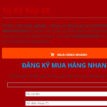
Tủ Kệ Bếp 68
Tủ Gỗ – Gỗ công nghiêp – Nhựa và Nhựa gỗ tại SAIGO
SAIGONDOOR
. Chuyên sản xuất và phân phối những dòng
với mọi nhu cầu khách hàng. Trên hết,
SAIGONDOOR
còn 
và cả phân khúc giá thành.
MUA HÀNG NHANH
ĐĂNG KÝ MUA HÀNG NHAN
Chúng tôi sẽ liên lạc lại với quý khách trong thời gian