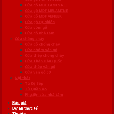
Cửa gỗ MDF LAMINATE
Cửa gỗ MDF MELAMINE
Cửa gỗ MDF VENEER
Cửa gỗ tự nhiên
Cửa vòm gỗ
Cửa gỗ nhà tắm
Cửa chống cháy
Cửa gỗ chống cháy
Cửa nhôm vân gỗ
Cửa thép chống cháy
Cửa Thép Hàn Quốc
Cửa thép vân gỗ
Cửa vân gỗ 5D
Nội thất
Tủ Kệ Bếp
Tủ Quần Áo
Phụ kiện cửa nhà tắm
Báo giá
Dự án thực tế
Tin tức