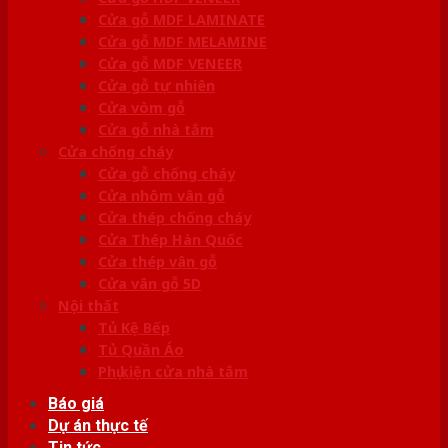
Cửa gỗ MDF LAMINATE
Cửa gỗ MDF MELAMINE
Cửa gỗ MDF VENEER
Cửa gỗ tự nhiên
Cửa vòm gỗ
Cửa gỗ nhà tắm
Cửa chống cháy
Cửa gỗ chống cháy
Cửa nhôm vân gỗ
Cửa thép chống cháy
Cửa Thép Hàn Quốc
Cửa thép vân gỗ
Cửa vân gỗ 5D
Nội thất
Tủ Kệ Bếp
Tủ Quần Áo
Phụ kiện cửa nhà tắm
Báo giá
Dự án thực tế
Tin tức