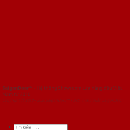
SaigonDoor™
- Hệ thống Showroom cửa hàng đầu Việt
Nam từ 2010
Copyright ⓒ 2010 – 2026 SaigonDoor™ | Đơn vị chủ quản SaigonDoor
Tìm