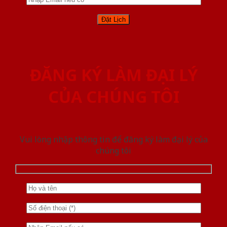
ĐĂNG KÝ LÀM ĐẠI LÝ
CỦA CHÚNG TÔI
Vui lòng nhập thông tin để đăng ký làm đại lý của
chúng tôi