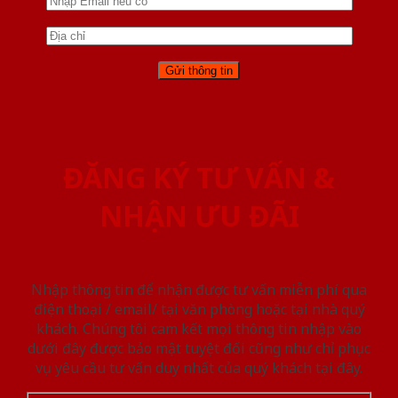
ĐĂNG KÝ TƯ VẤN &
NHẬN ƯU ĐÃI
Nhập thông tin để nhận được tư vấn miễn phí qua
điện thoại / email/ tại văn phòng hoặc tại nhà quý
khách. Chúng tôi cam kết mọi thông tin nhập vào
dưới đây được bảo mật tuyệt đối cũng như chỉ phục
vụ yêu cầu tư vấn duy nhất của quý khách tại đây.