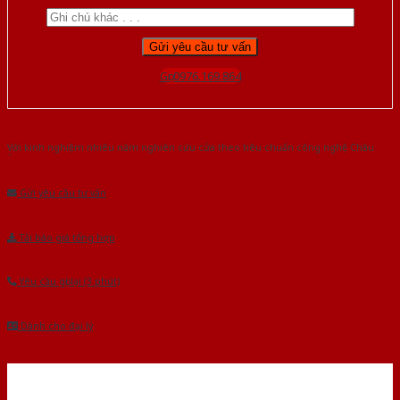
Gọi 0976.169.864
Với kinh nghiệm nhiêu năm nghiên cứu cửa theo tiêu chuẩn công nghệ Châu
Âu.Chúng tôi tự tin là nhà sản xuất & cung cấp hàng đầu tại Việt Nam!
Gửi yêu cầu tư vấn
Tải báo giá tổng hợp
Yêu cầu gọi lại (3 phút)
Dành cho đại lý