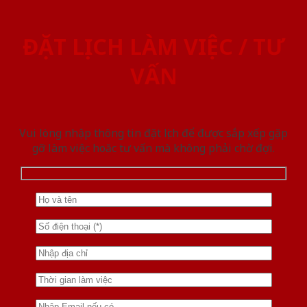
ĐẶT LỊCH LÀM VIỆC / TƯ
VẤN
Vui lòng nhập thông tin đặt lịch để được sắp xếp gặp
gỡ làm việc hoăc tư vấn mà không phải chờ đợi.