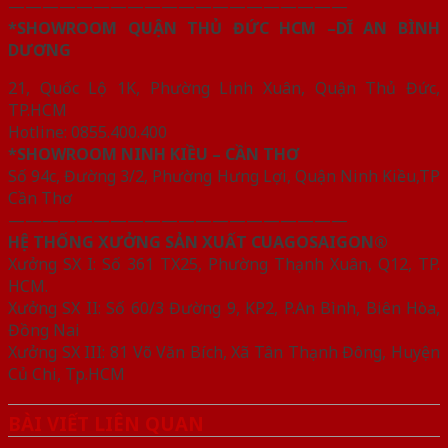
————————————————————
*SHOWROOM QUẬN THỦ ĐỨC HCM –DĨ AN BÌNH
DƯƠNG
21, Quốc Lộ 1K, Phường Linh Xuân, Quận Thủ Đức,
TP.HCM
Hotline: 0855.400.400
*SHOWROOM NINH KIỀU – CẦN THƠ
Số 94c, Đường 3/2, Phường Hưng Lợi, Quận Ninh Kiều,TP
Cần Thơ
————————————————————
HỆ THỐNG XƯỞNG SẢN XUẤT CUAGOSAIGON®
Xưởng SX I: Số 361 TX25, Phường Thạnh Xuân, Q12, TP.
HCM.
Xưởng SX II: Số 60/3 Đường 9, KP2, P.An Bình, Biên Hòa,
Đồng Nai
Xưởng SX III: 81 Võ Văn Bích, Xã Tân Thạnh Đông, Huyện
Củ Chi, Tp.HCM
BÀI VIẾT LIÊN QUAN