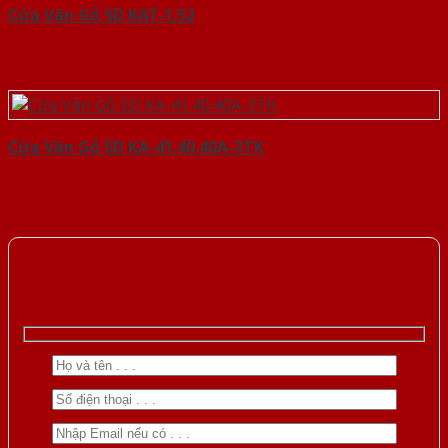
Cửa Vân Gỗ 5D KAT-1.52
Cửa Vân Gỗ 5D KA-41.40.40A-3TK