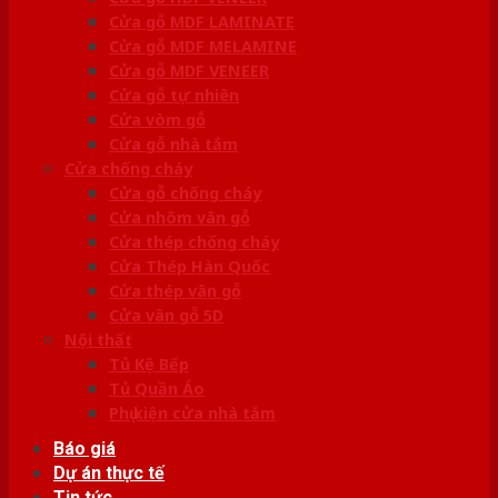
Cửa gỗ MDF LAMINATE
Cửa gỗ MDF MELAMINE
Cửa gỗ MDF VENEER
Cửa gỗ tự nhiên
Cửa vòm gỗ
Cửa gỗ nhà tắm
Cửa chống cháy
Cửa gỗ chống cháy
Cửa nhôm vân gỗ
Cửa thép chống cháy
Cửa Thép Hàn Quốc
Cửa thép vân gỗ
Cửa vân gỗ 5D
Nội thất
Tủ Kệ Bếp
Tủ Quần Áo
Phụ kiện cửa nhà tắm
Báo giá
Dự án thực tế
Tin tức