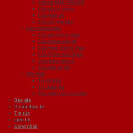
Cửa gỗ MDF VENEER
Cửa gỗ tự nhiên
Cửa vòm gỗ
Cửa gỗ nhà tắm
Cửa chống cháy
Cửa gỗ chống cháy
Cửa nhôm vân gỗ
Cửa thép chống cháy
Cửa Thép Hàn Quốc
Cửa thép vân gỗ
Cửa vân gỗ 5D
Nội thất
Tủ Kệ Bếp
Tủ Quần Áo
Phụ kiện cửa nhà tắm
Báo giá
Dự án thực tế
Tin tức
Liên hệ
Đăng nhập