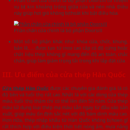
Phần chân cửa chính là bộ phận Doorsill có nhiệm
vụ bịt kín khoảng trống giữa cửa và nền nhà. Điều
này giúp hơi gió không bị thoát khi bật điều hòa.
Phần chân cửa chính là bộ phận Doorsill
Một số bộ phận khác như: khóa cửa, chốt, khung,
bản lề, … được tạo từ inox cao cấp có độ cứng hoặc
chất liệu thép không gỉ mang đến độ an toàn, chắc
chắn, giúp làm giảm trọng tải trong khi lắp đặt cửa.
III. Ưu điểm của cửa thép Hàn Quốc
Cửa thép Hàn Quốc
được các chuyên gia đánh giá là có
độ bền và tuổi thọ rất cao. Nhất là với các dòng cửa thép
màu, tuổi thọ thậm chí có thể lên đến 50 năm. Cửa thép
màu sử dụng loại thép mạ màu sẵn ngay từ đầu vào sản
xuất, giúp màu ổn định sắc nét với độ bám dính màu cao.
Hơn nữa, thép nhập khẩu từ Hàn Quốc không bị hoen gỉ
rất thích hợp với điều kiện thời tiết nóng ẩm, mưa nắng