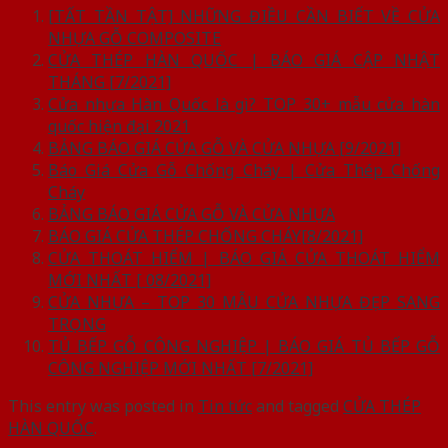
[TẤT TẦN TẬT] NHỮNG ĐIỀU CẦN BIẾT VỀ CỬA
NHỰA GỖ COMPOSITE
CỬA THÉP HÀN QUỐC | BÁO GIÁ CẬP NHẬT
THÁNG [7/2021]
Cửa nhựa Hàn Quốc là gì? TOP 30+ mẫu cửa hàn
quốc hiện đại 2021
BẢNG BÁO GIÁ CỬA GỖ VÀ CỬA NHỰA [9/2021]
Báo Giá Cửa Gỗ Chống Cháy | Cửa Thép Chống
Cháy
BẢNG BÁO GIÁ CỬA GỖ VÀ CỬA NHỰA
BÁO GIÁ CỬA THÉP CHỐNG CHÁY[8/2021]
CỬA THOÁT HIỂM | BÁO GIÁ CỬA THOÁT HIỂM
MỚI NHẤT [ 08/2021]
CỬA NHỰA – TOP 30 MẪU CỬA NHỰA ĐẸP SANG
TRỌNG
TỦ BẾP GỖ CÔNG NGHIỆP | BÁO GIÁ TỦ BẾP GỖ
CÔNG NGHIỆP MỚI NHẤT [7/2021]
This entry was posted in
Tin tức
and tagged
CỬA THÉP
HÀN QUỐC
.