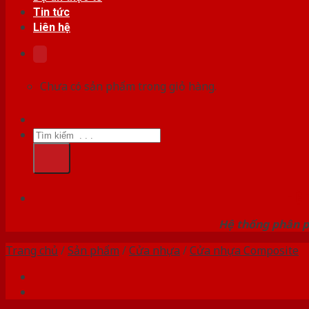
Tin tức
Liên hệ
Chưa có sản phẩm trong giỏ hàng.
Tìm
kiếm:
HỆ
Hệ thống phân p
Trang chủ
/
Sản phẩm
/
Cửa nhựa
/
Cửa nhựa Composite