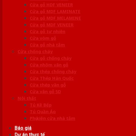
Cửa gỗ HDF VENEER
Cửa gỗ MDF LAMINATE
Cửa gỗ MDF MELAMINE
Cửa gỗ MDF VENEER
Cửa gỗ tự nhiên
Cửa vòm gỗ
Cửa gỗ nhà tắm
Cửa chống cháy
Cửa gỗ chống cháy
Cửa nhôm vân gỗ
Cửa thép chống cháy
Cửa Thép Hàn Quốc
Cửa thép vân gỗ
Cửa vân gỗ 5D
Nội thất
Tủ Kệ Bếp
Tủ Quần Áo
Phụ kiện cửa nhà tắm
Báo giá
Dự án thực tế