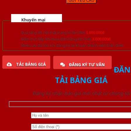
Khuyến mại
Quà tặng đồ nội thất trang trí lên đến
1.000.000đ
Giảm trực tiếp khi mua đơn hàng lớn hơn
3.000.000đ
Nhiều ưu đãi lớn khi đăng ký tài khoản thành viên thân thiết
TẢI BẢNG GIÁ
ĐĂNG KÝ TƯ VẤN
ĐĂN
TẢI BẢNG GIÁ
Đăng ký nhận báo giá mới nhất từ chúng tôi