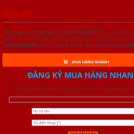
B06 86
Cửa nhựa và nhựa gỗ tại SAIGONDOOR
là thương hiệu 
sản xuất và phân phối những dòng cửa nhựa và hỗ hợp nhự
SAIGONDOOR
còn có những chính sách bán hàng
ƯU ĐÃ
MUA HÀNG NHANH
ĐĂNG KÝ MUA HÀNG NHAN
Chúng tôi sẽ liên lạc lại với quý khách trong thời gian