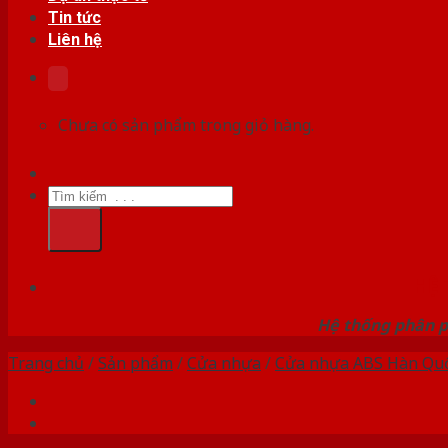
Tin tức
Liên hệ
Chưa có sản phẩm trong giỏ hàng.
Tìm
kiếm:
HỆ
Hệ thống phân p
Trang chủ
/
Sản phẩm
/
Cửa nhựa
/
Cửa nhựa ABS Hàn Qu