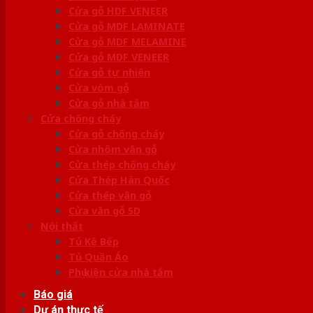
Cửa gỗ HDF VENEER
Cửa gỗ MDF LAMINATE
Cửa gỗ MDF MELAMINE
Cửa gỗ MDF VENEER
Cửa gỗ tự nhiên
Cửa vòm gỗ
Cửa gỗ nhà tắm
Cửa chống cháy
Cửa gỗ chống cháy
Cửa nhôm vân gỗ
Cửa thép chống cháy
Cửa Thép Hàn Quốc
Cửa thép vân gỗ
Cửa vân gỗ 5D
Nội thất
Tủ Kệ Bếp
Tủ Quần Áo
Phụ kiện cửa nhà tắm
Báo giá
Dự án thực tế