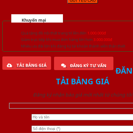
Khuyến mại
Quà tặng đồ nội thất trang trí lên đến
1.000.000đ
Giảm trực tiếp khi mua đơn hàng lớn hơn
3.000.000đ
Nhiều ưu đãi lớn khi đăng ký tài khoản thành viên thân thiết
TẢI BẢNG GIÁ
ĐĂNG KÝ TƯ VẤN
ĐĂN
TẢI BẢNG GIÁ
Đăng ký nhận báo giá mới nhất từ chúng tôi