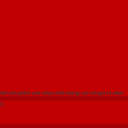
 THỐNG SHOWROOM SAIGONDOOR
hối sản phẩm cửa nhựa chất lượng cao với giá rẻ nhất
ốc