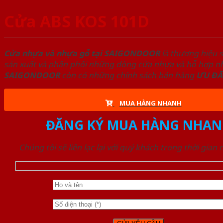
Cửa ABS KOS 101D
Cửa nhựa và nhựa gỗ tại SAIGONDOOR
là thương hiệu 
sản xuất và phân phối những dòng cửa nhựa và hỗ hợp nhự
SAIGONDOOR
còn có những chính sách bán hàng
ƯU ĐÃ
MUA HÀNG NHANH
ĐĂNG KÝ MUA HÀNG NHAN
Chúng tôi sẽ liên lạc lại với quý khách trong thời gian