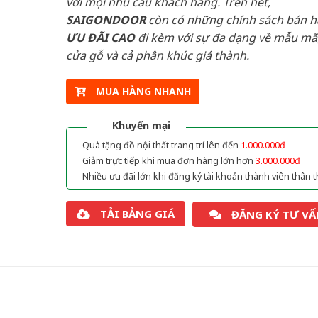
với mọi nhu cầu khách hàng. Trên hết,
SAIGONDOOR
còn có những chính sách bán 
ƯU ĐÃI
CAO
đi kèm với sự đa dạng về mẫu mã,
cửa gỗ và cả phân khúc giá thành.
MUA HÀNG NHANH
Khuyến mại
Quà tặng đồ nội thất trang trí lên đến
1.000.000đ
Giảm trực tiếp khi mua đơn hàng lớn hơn
3.000.000đ
Nhiều ưu đãi lớn khi đăng ký tài khoản thành viên thân t
TẢI BẢNG GIÁ
ĐĂNG KÝ TƯ VẤ