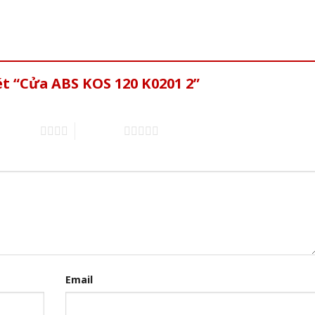
ét “Cửa ABS KOS 120 K0201 2”
of 5 stars
5 of 5 stars
Email