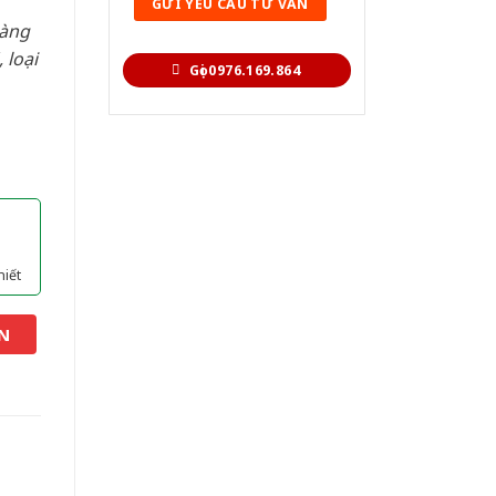
hàng
 loại
Gọi 0976.169.864
hiết
N