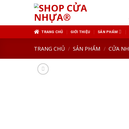
Skip
to
content
TRANG CHỦ
GIỚI THIỆU
SẢN PHẨM
TRANG CHỦ
/
SẢN PHẨM
/
CỬA N