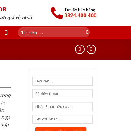
OR
Tư vấn bán hàng
0824.400.400
ới giá rẻ nhất
Tìm
kiếm:
hương
các
ản
ỗ hợp
 hợp