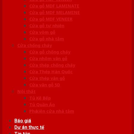
Cửa gỗ MDF LAMINATE
Cửa gỗ MDF MELAMINE
Cửa gỗ MDF VENEER
Cửa gỗ tự nhiên
Cửa vòm gỗ
Cửa gỗ nhà tắm
Cửa chống cháy
Cửa gỗ chống cháy
Cửa nhôm vân gỗ
Cửa thép chống cháy
Cửa Thép Hàn Quốc
Cửa thép vân gỗ
Cửa vân gỗ 5D
Nội thất
Tủ Kệ Bếp
Tủ Quần Áo
Phụ kiện cửa nhà tắm
Báo giá
Dự án thực tế
Tin tức