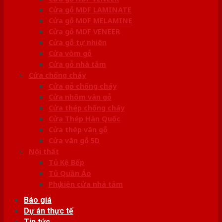
Cửa gỗ MDF LAMINATE
Cửa gỗ MDF MELAMINE
Cửa gỗ MDF VENEER
Cửa gỗ tự nhiên
Cửa vòm gỗ
Cửa gỗ nhà tắm
Cửa chống cháy
Cửa gỗ chống cháy
Cửa nhôm vân gỗ
Cửa thép chống cháy
Cửa Thép Hàn Quốc
Cửa thép vân gỗ
Cửa vân gỗ 5D
Nội thất
Tủ Kệ Bếp
Tủ Quần Áo
Phụ kiện cửa nhà tắm
Báo giá
Dự án thực tế
Tin tức