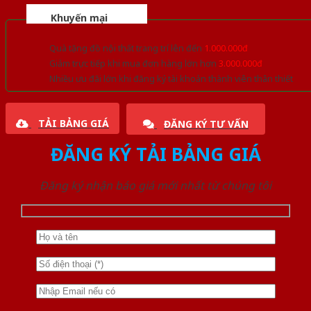
Khuyến mại
Quà tặng đồ nội thất trang trí lên đến
1.000.000đ
Giảm trực tiếp khi mua đơn hàng lớn hơn
3.000.000đ
Nhiều ưu đãi lớn khi đăng ký tài khoản thành viên thân thiết
TẢI BẢNG GIÁ
ĐĂNG KÝ TƯ VẤN
ĐĂNG KÝ TẢI BẢNG GIÁ
Đăng ký nhận báo giá mới nhất từ chúng tôi