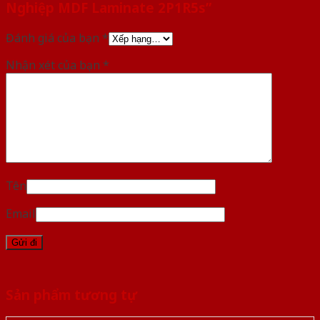
Nghiệp MDF Laminate 2P1R5s”
Đánh giá của bạn
*
Nhận xét của bạn
*
Tên
Email
Sản phẩm tương tự