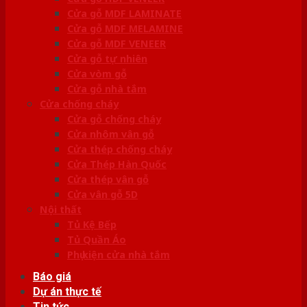
Cửa gỗ MDF LAMINATE
Cửa gỗ MDF MELAMINE
Cửa gỗ MDF VENEER
Cửa gỗ tự nhiên
Cửa vòm gỗ
Cửa gỗ nhà tắm
Cửa chống cháy
Cửa gỗ chống cháy
Cửa nhôm vân gỗ
Cửa thép chống cháy
Cửa Thép Hàn Quốc
Cửa thép vân gỗ
Cửa vân gỗ 5D
Nội thất
Tủ Kệ Bếp
Tủ Quần Áo
Phụ kiện cửa nhà tắm
Báo giá
Dự án thực tế
Tin tức