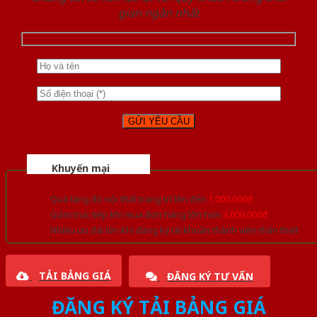
gian ngắn nhất
Khuyến mại
Quà tặng đồ nội thất trang trí lên đến
1.000.000đ
Giảm trực tiếp khi mua đơn hàng lớn hơn
3.000.000đ
Nhiều ưu đãi lớn khi đăng ký tài khoản thành viên thân thiết
TẢI BẢNG GIÁ
ĐĂNG KÝ TƯ VẤN
ĐĂNG KÝ TẢI BẢNG GIÁ