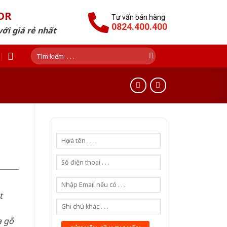
OR
Tư vấn bán hàng
0824.400.400
ới giá rẻ nhất
Tìm
kiếm:
t
a gỗ