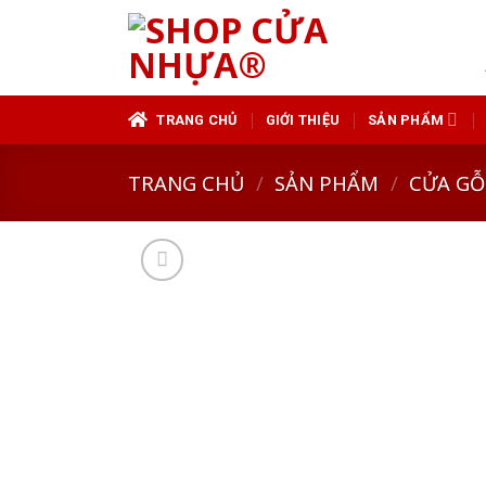
Skip
to
content
TRANG CHỦ
GIỚI THIỆU
SẢN PHẨM
TRANG CHỦ
/
SẢN PHẨM
/
CỬA GỖ