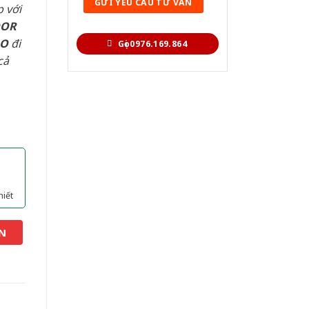
 với
OOR
AO
đi
Gọi 0976.169.864
cả
hiết
N