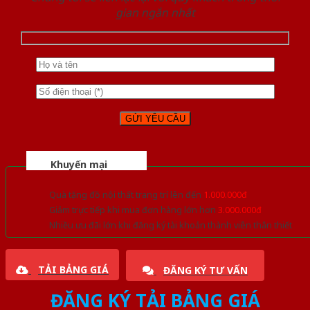
gian ngắn nhất
Khuyến mại
Quà tặng đồ nội thất trang trí lên đến
1.000.000đ
Giảm trực tiếp khi mua đơn hàng lớn hơn
3.000.000đ
Nhiều ưu đãi lớn khi đăng ký tài khoản thành viên thân thiết
TẢI BẢNG GIÁ
ĐĂNG KÝ TƯ VẤN
ĐĂNG KÝ TẢI BẢNG GIÁ