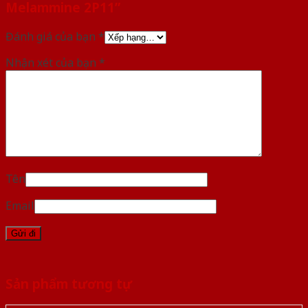
Melammine 2P11”
Đánh giá của bạn
*
Nhận xét của bạn
*
Tên
Email
Sản phẩm tương tự