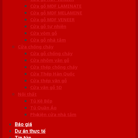
Cửa gỗ MDF LAMINATE
Cửa gỗ MDF MELAMINE
Cửa gỗ MDF VENEER
Cửa gỗ tự nhiên
Cửa vòm gỗ
Cửa gỗ nhà tắm
Cửa chống cháy
Cửa gỗ chống cháy
Cửa nhôm vân gỗ
Cửa thép chống cháy
Cửa Thép Hàn Quốc
Cửa thép vân gỗ
Cửa vân gỗ 5D
Nội thất
Tủ Kệ Bếp
Tủ Quần Áo
Phụ kiện cửa nhà tắm
Báo giá
Dự án thực tế
Tin tức