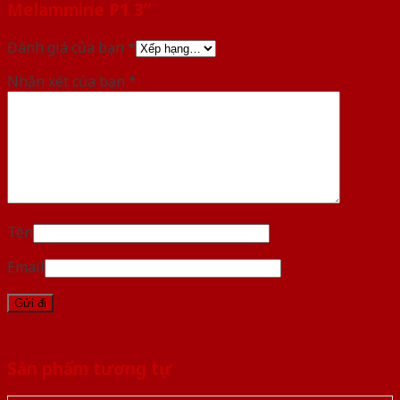
Melammine P1 3”
Đánh giá của bạn
*
Nhận xét của bạn
*
Tên
Email
Sản phẩm tương tự