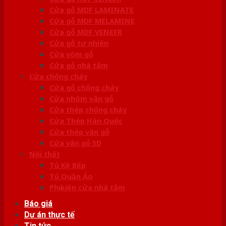
Cửa gỗ MDF LAMINATE
Cửa gỗ MDF MELAMINE
Cửa gỗ MDF VENEER
Cửa gỗ tự nhiên
Cửa vòm gỗ
Cửa gỗ nhà tắm
Cửa chống cháy
Cửa gỗ chống cháy
Cửa nhôm vân gỗ
Cửa thép chống cháy
Cửa Thép Hàn Quốc
Cửa thép vân gỗ
Cửa vân gỗ 5D
Nội thất
Tủ Kệ Bếp
Tủ Quần Áo
Phụ kiện cửa nhà tắm
Báo giá
Dự án thực tế
Tin tức