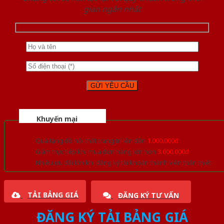
gian ngắn nhất
Khuyến mại
Quà tặng đồ nội thất trang trí lên đến
1.000.000đ
Giảm trực tiếp khi mua đơn hàng lớn hơn
3.000.000đ
Nhiều ưu đãi lớn khi đăng ký tài khoản thành viên thân thiết
TẢI BẢNG GIÁ
ĐĂNG KÝ TƯ VẤN
ĐĂNG KÝ TẢI BẢNG GIÁ