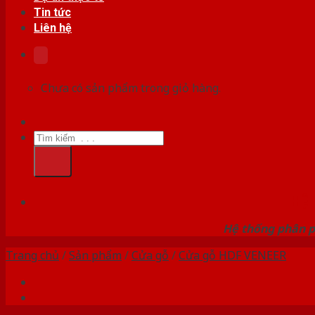
Tin tức
Liên hệ
Chưa có sản phẩm trong giỏ hàng.
Tìm
kiếm:
HỆ
Hệ thống phân p
Trang chủ
/
Sản phẩm
/
Cửa gỗ
/
Cửa gỗ HDF VENEER