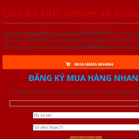
Cửa Gỗ HDF veneer 4A xoan
Cửa gỗ công nghiệp cao cấp SAIGONDOOR
là thương hi
sản xuất và phân phối những dòng cửa gỗ công nghiệp chấ
có những chính sách bán hàng
ƯU ĐÃI
CAO
đi kèm với sự
MUA HÀNG NHANH
ĐĂNG KÝ MUA HÀNG NHAN
Chúng tôi sẽ liên lạc lại với quý khách trong thời gian