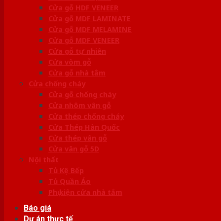
Cửa gỗ HDF VENEER
Cửa gỗ MDF LAMINATE
Cửa gỗ MDF MELAMINE
Cửa gỗ MDF VENEER
Cửa gỗ tự nhiên
Cửa vòm gỗ
Cửa gỗ nhà tắm
Cửa chống cháy
Cửa gỗ chống cháy
Cửa nhôm vân gỗ
Cửa thép chống cháy
Cửa Thép Hàn Quốc
Cửa thép vân gỗ
Cửa vân gỗ 5D
Nội thất
Tủ Kệ Bếp
Tủ Quần Áo
Phụ kiện cửa nhà tắm
Báo giá
Dự án thực tế