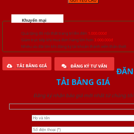
Khuyến mại
Quà tặng đồ nội thất trang trí lên đến
1.000.000đ
Giảm trực tiếp khi mua đơn hàng lớn hơn
3.000.000đ
Nhiều ưu đãi lớn khi đăng ký tài khoản thành viên thân thiết
TẢI BẢNG GIÁ
ĐĂNG KÝ TƯ VẤN
ĐĂN
TẢI BẢNG GIÁ
Đăng ký nhận báo giá mới nhất từ chúng tôi