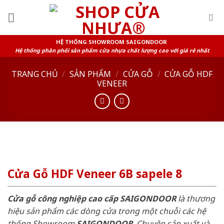
Skip
to
content
HỆ THỐNG SHOWROOM SAIGONDOOR
Hệ thống phân phối sản phẩm cửa nhựa chất lượng cao với giá rẻ nhất
TRANG CHỦ
/
SẢN PHẨM
/
CỬA GỖ
/
CỬA GỖ HDF
VENEER
Cửa Gỗ HDF Veneer 6B sapele 8
Cửa gỗ công nghiệp cao cấp SAIGONDOOR
là thương
hiệu sản phẩm các dòng cửa trong một chuỗi các hệ
thống Showroom
SAIGONDOOR
. Chuyên sản xuất và