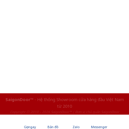
SaigonDoor™
- Hệ thống Showroom cửa hàng đầu Việt Nam
từ 2010
Copyright ⓒ 2010 – 2026 SaigonDoor™ | Đơn vị chủ quản SaigonDoor
Gọi ngay
Bản đồ
Zalo
Messenger