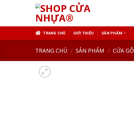
Skip
to
content
TRANG CHỦ
GIỚI THIỆU
SẢN PHẨM
TRANG CHỦ
/
SẢN PHẨM
/
CỬA GỖ