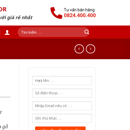
OR
Tư vấn bán hàng
0824.400.400
ới giá rẻ nhất
Tìm
kiếm:
t
a gỗ