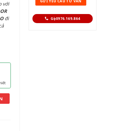
 với
OOR
AO
đi
Gọi 0976.169.864
cả
hiết
N