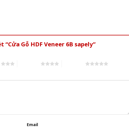
ét “Cửa Gỗ HDF Veneer 6B sapely”
s
4 of 5 stars
5 of 5 stars
Email