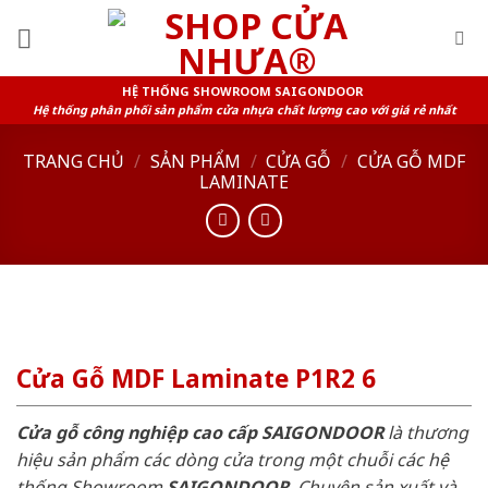
Skip
to
content
HỆ THỐNG SHOWROOM SAIGONDOOR
Hệ thống phân phối sản phẩm cửa nhựa chất lượng cao với giá rẻ nhất
TRANG CHỦ
/
SẢN PHẨM
/
CỬA GỖ
/
CỬA GỖ MDF
LAMINATE
Cửa Gỗ MDF Laminate P1R2 6
Cửa gỗ công nghiệp cao cấp SAIGONDOOR
là thương
hiệu sản phẩm các dòng cửa trong một chuỗi các hệ
thống Showroom
SAIGONDOOR
. Chuyên sản xuất và