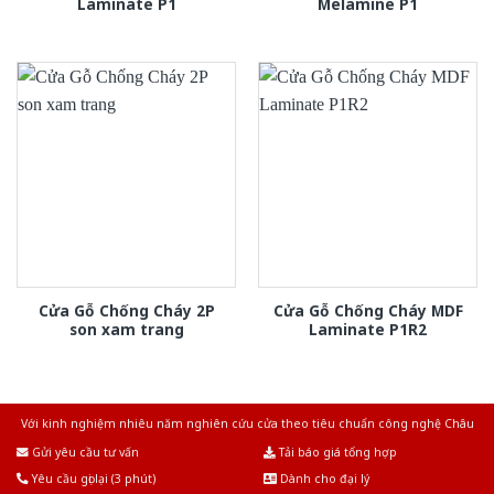
Laminate P1
Melamine P1
Cửa Gỗ Chống Cháy 2P
Cửa Gỗ Chống Cháy MDF
son xam trang
Laminate P1R2
Với kinh nghiệm nhiêu năm nghiên cứu cửa theo tiêu chuẩn công nghệ Châu
Âu.Chúng tôi tự tin là nhà sản xuất & cung cấp hàng đầu tại Việt Nam!
Gửi yêu cầu tư vấn
Tải báo giá tổng hợp
Yêu cầu gọi lại (3 phút)
Dành cho đại lý