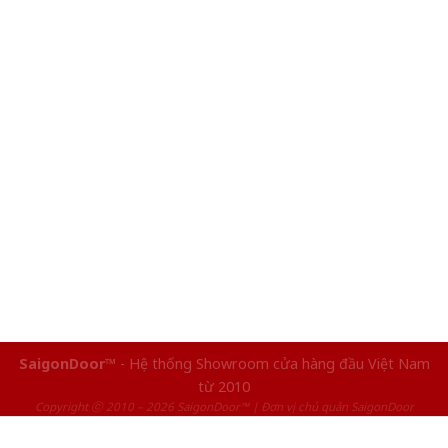
SaigonDoor™
- Hệ thống Showroom cửa hàng đầu Việt Nam
từ 2010
Copyright ⓒ 2010 – 2026 SaigonDoor™ | Đơn vị chủ quản SaigonDoor