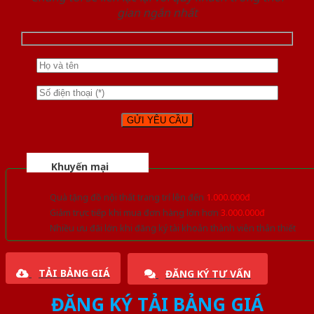
gian ngắn nhất
Khuyến mại
Quà tặng đồ nội thất trang trí lên đến
1.000.000đ
Giảm trực tiếp khi mua đơn hàng lớn hơn
3.000.000đ
Nhiều ưu đãi lớn khi đăng ký tài khoản thành viên thân thiết
TẢI BẢNG GIÁ
ĐĂNG KÝ TƯ VẤN
ĐĂNG KÝ TẢI BẢNG GIÁ