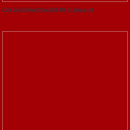
Cửa Gỗ Chống Cháy MDF O4 C1 phao chi