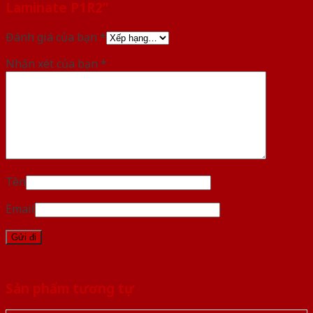
Laminate P1R2”
Đánh giá của bạn
*
Nhận xét của bạn
*
Tên
Email
Sản phẩm tương tự