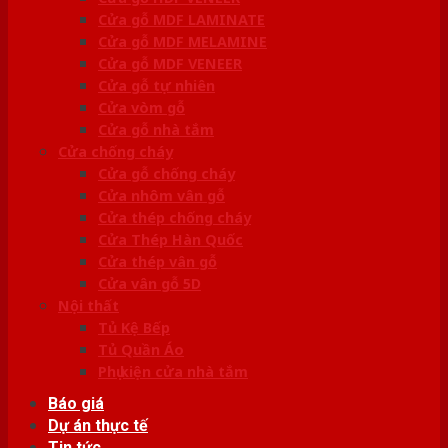
Cửa gỗ MDF LAMINATE
Cửa gỗ MDF MELAMINE
Cửa gỗ MDF VENEER
Cửa gỗ tự nhiên
Cửa vòm gỗ
Cửa gỗ nhà tắm
Cửa chống cháy
Cửa gỗ chống cháy
Cửa nhôm vân gỗ
Cửa thép chống cháy
Cửa Thép Hàn Quốc
Cửa thép vân gỗ
Cửa vân gỗ 5D
Nội thất
Tủ Kệ Bếp
Tủ Quần Áo
Phụ kiện cửa nhà tắm
Báo giá
Dự án thực tế
Tin tức