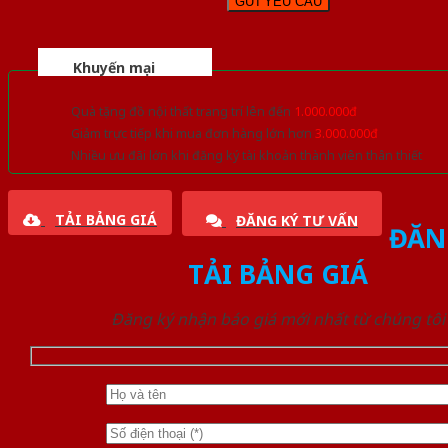
Khuyến mại
Quà tặng đồ nội thất trang trí lên đến
1.000.000đ
Giảm trực tiếp khi mua đơn hàng lớn hơn
3.000.000đ
Nhiều ưu đãi lớn khi đăng ký tài khoản thành viên thân thiết
TẢI BẢNG GIÁ
ĐĂNG KÝ TƯ VẤN
ĐĂN
TẢI BẢNG GIÁ
Đăng ký nhận báo giá mới nhất từ chúng tôi