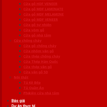
Cửa gỗ HDF VENEER
Cửa gỗ MDF LAMINATE
Cửa gỗ MDF MELAMINE
Cửa gỗ MDF VENEER
Cửa gỗ tự nhiên
Cửa vòm gỗ
Cửa gỗ nhà tắm
Cửa chống cháy
Cửa gỗ chống cháy
Cửa nhôm vân gỗ
Cửa thép chống cháy
Cửa Thép Hàn Quốc
Cửa thép vân gỗ
Cửa vân gỗ 5D
Nội thất
Tủ Kệ Bếp
Tủ Quần Áo
Phụ kiện cửa nhà tắm
Báo giá
Dự án thực tế