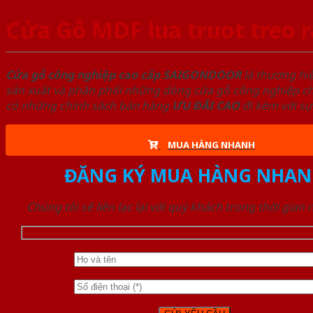
Cửa Gỗ MDF lua truot treo 
Cửa gỗ công nghiệp cao cấp SAIGONDOOR
là thương hi
sản xuất và phân phối những dòng cửa gỗ công nghiệp chấ
có những chính sách bán hàng
ƯU ĐÃI
CAO
đi kèm với sự
MUA HÀNG NHANH
ĐĂNG KÝ MUA HÀNG NHAN
Chúng tôi sẽ liên lạc lại với quý khách trong thời gian