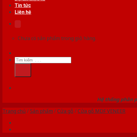
Tin tức
Liên hệ
Chưa có sản phẩm trong giỏ hàng.
Tìm
kiếm:
HỆ
Hệ thống phân p
Trang chủ
/
Sản phẩm
/
Cửa gỗ
/
Cửa gỗ MDF VENEER