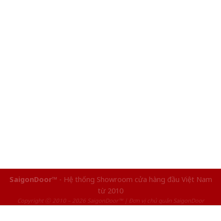
SaigonDoor™
- Hệ thống Showroom cửa hàng đầu Việt Nam
từ 2010
Copyright ⓒ 2010 – 2026 SaigonDoor™ | Đơn vị chủ quản SaigonDoor