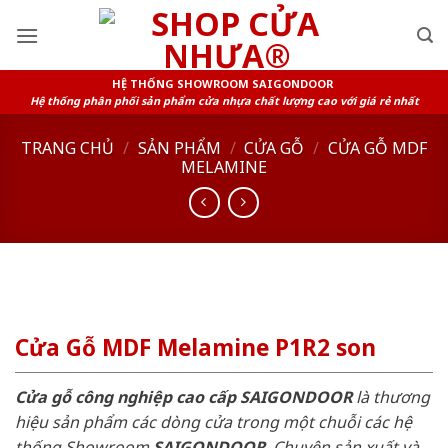
Skip
to
content
HỆ THỐNG SHOWROOM SAIGONDOOR
Hệ thống phân phối sản phẩm cửa nhựa chất lượng cao với giá rẻ nhất
TRANG CHỦ
/
SẢN PHẨM
/
CỬA GỖ
/
CỬA GỖ MDF
MELAMINE
Cửa Gỗ MDF Melamine P1R2 son
Cửa gỗ công nghiệp cao cấp SAIGONDOOR
là thương
hiệu sản phẩm các dòng cửa trong một chuỗi các hệ
thống Showroom
SAIGONDOOR
. Chuyên sản xuất và