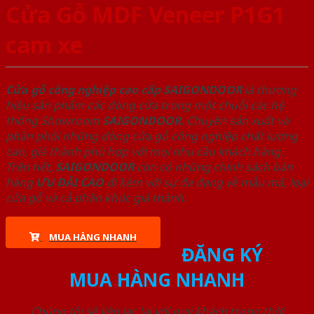
Cửa Gỗ MDF Veneer P1G1
cam xe
Cửa gỗ công nghiệp cao cấp SAIGONDOOR
là thương
hiệu sản phẩm các dòng cửa trong một chuỗi các hệ
thống Showroom
SAIGONDOOR
. Chuyên sản xuất và
phân phối những dòng cửa gỗ công nghiệp chất lượng
cao, giá thành phù hợp với mọi nhu cầu khách hàng.
Trên hết,
SAIGONDOOR
còn có những chính sách bán
hàng
ƯU ĐÃI
CAO
đi kèm với sự đa dạng về mẫu mã, loại
cửa gỗ và cả phân khúc giá thành.
MUA HÀNG NHANH
ĐĂNG KÝ
MUA HÀNG NHANH
Chúng tôi sẽ liên lạc lại với quý khách trong thời