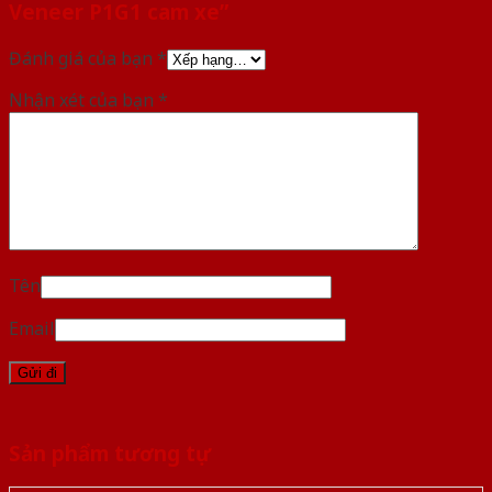
Veneer P1G1 cam xe”
Đánh giá của bạn
*
Nhận xét của bạn
*
Tên
Email
Sản phẩm tương tự