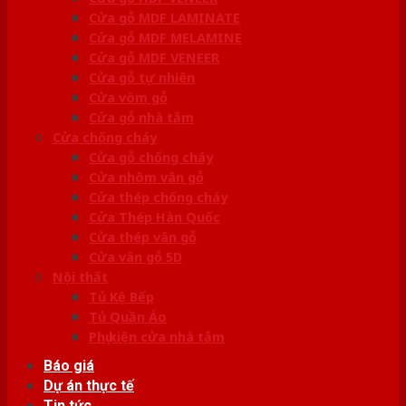
Cửa gỗ MDF LAMINATE
Cửa gỗ MDF MELAMINE
Cửa gỗ MDF VENEER
Cửa gỗ tự nhiên
Cửa vòm gỗ
Cửa gỗ nhà tắm
Cửa chống cháy
Cửa gỗ chống cháy
Cửa nhôm vân gỗ
Cửa thép chống cháy
Cửa Thép Hàn Quốc
Cửa thép vân gỗ
Cửa vân gỗ 5D
Nội thất
Tủ Kệ Bếp
Tủ Quần Áo
Phụ kiện cửa nhà tắm
Báo giá
Dự án thực tế
Tin tức