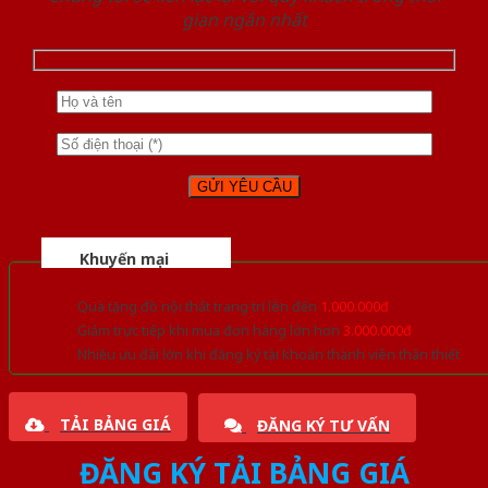
gian ngắn nhất
Khuyến mại
Quà tặng đồ nội thất trang trí lên đến
1.000.000đ
Giảm trực tiếp khi mua đơn hàng lớn hơn
3.000.000đ
Nhiều ưu đãi lớn khi đăng ký tài khoản thành viên thân thiết
TẢI BẢNG GIÁ
ĐĂNG KÝ TƯ VẤN
ĐĂNG KÝ TẢI BẢNG GIÁ