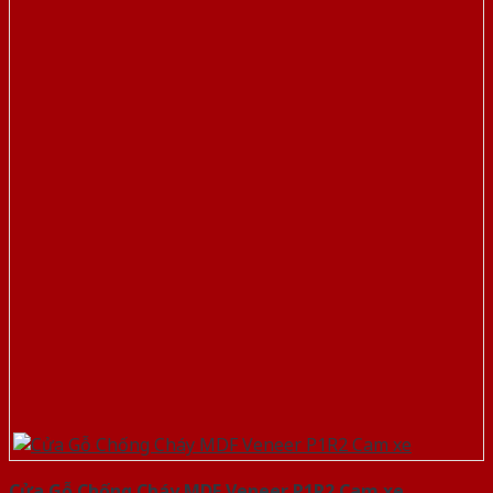
Cửa Gỗ Chống Cháy MDF Veneer P1R2 Cam xe