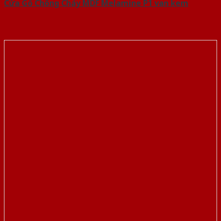
Cửa Gỗ Chống Cháy MDF Melamine P1 van kem