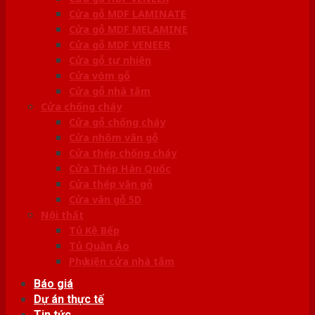
Cửa gỗ MDF LAMINATE
Cửa gỗ MDF MELAMINE
Cửa gỗ MDF VENEER
Cửa gỗ tự nhiên
Cửa vòm gỗ
Cửa gỗ nhà tắm
Cửa chống cháy
Cửa gỗ chống cháy
Cửa nhôm vân gỗ
Cửa thép chống cháy
Cửa Thép Hàn Quốc
Cửa thép vân gỗ
Cửa vân gỗ 5D
Nội thất
Tủ Kệ Bếp
Tủ Quần Áo
Phụ kiện cửa nhà tắm
Báo giá
Dự án thực tế
Tin tức