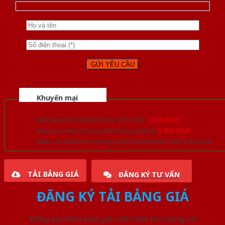
Khuyến mại
Quà tặng đồ nội thất trang trí lên đến
1.000.000đ
Giảm trực tiếp khi mua đơn hàng lớn hơn
3.000.000đ
Nhiều ưu đãi lớn khi đăng ký tài khoản thành viên thân thiết
TẢI BẢNG GIÁ
ĐĂNG KÝ TƯ VẤN
ĐĂNG KÝ TẢI BẢNG GIÁ
Đăng ký nhận báo giá mới nhất từ chúng tôi