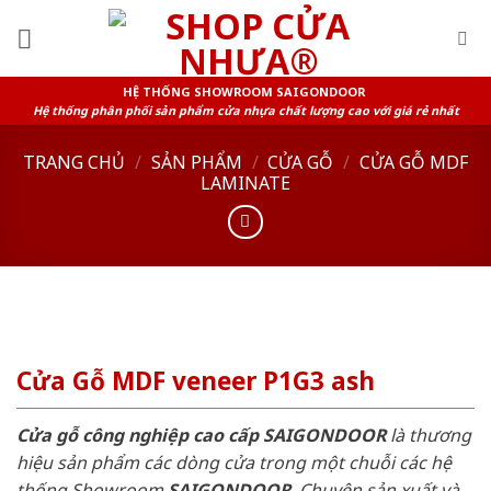
Skip
to
content
HỆ THỐNG SHOWROOM SAIGONDOOR
Hệ thống phân phối sản phẩm cửa nhựa chất lượng cao với giá rẻ nhất
TRANG CHỦ
/
SẢN PHẨM
/
CỬA GỖ
/
CỬA GỖ MDF
LAMINATE
Cửa Gỗ MDF veneer P1G3 ash
Cửa gỗ công nghiệp cao cấp SAIGONDOOR
là thương
hiệu sản phẩm các dòng cửa trong một chuỗi các hệ
thống Showroom
SAIGONDOOR
. Chuyên sản xuất và