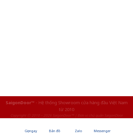
SaigonDoor™
- Hệ thống Showroom cửa hàng đầu Việt Nam
từ 2010
Copyright ⓒ 2010 – 2026 SaigonDoor™ | Đơn vị chủ quản SaigonDoor
Gọi ngay
Bản đồ
Zalo
Messenger