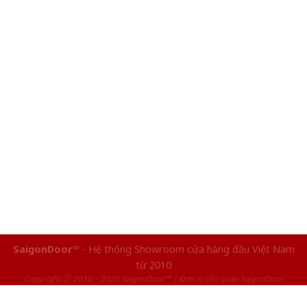
SaigonDoor™
- Hệ thống Showroom cửa hàng đầu Việt Nam
từ 2010
Copyright ⓒ 2010 – 2026 SaigonDoor™ | Đơn vị chủ quản SaigonDoor