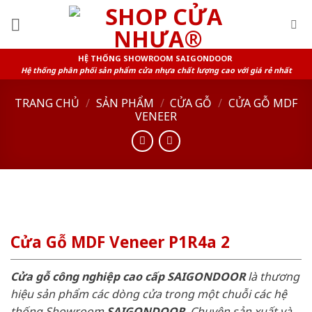
Skip
to
content
HỆ THỐNG SHOWROOM SAIGONDOOR
Hệ thống phân phối sản phẩm cửa nhựa chất lượng cao với giá rẻ nhất
TRANG CHỦ
/
SẢN PHẨM
/
CỬA GỖ
/
CỬA GỖ MDF
VENEER
Cửa Gỗ MDF Veneer P1R4a 2
Cửa gỗ công nghiệp cao cấp SAIGONDOOR
là thương
hiệu sản phẩm các dòng cửa trong một chuỗi các hệ
thống Showroom
SAIGONDOOR
. Chuyên sản xuất và