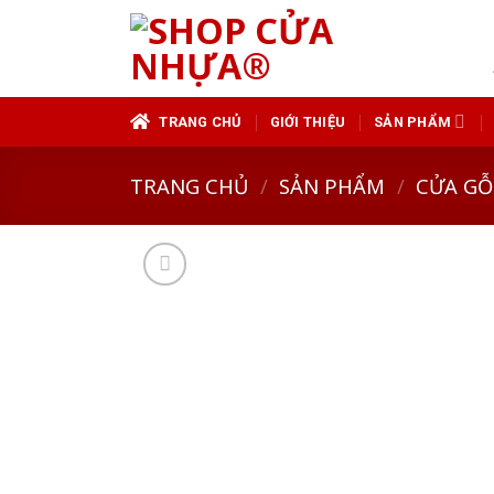
Skip
to
content
TRANG CHỦ
GIỚI THIỆU
SẢN PHẨM
TRANG CHỦ
/
SẢN PHẨM
/
CỬA GỖ