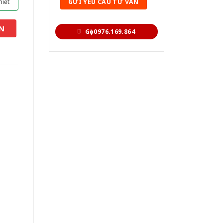
hiết
N
Gọi 0976.169.864