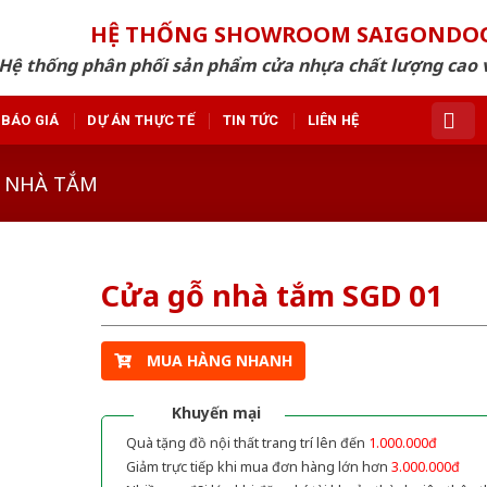
HỆ THỐNG SHOWROOM SAIGONDO
Hệ thống phân phối sản phẩm cửa nhựa chất lượng cao v
BÁO GIÁ
DỰ ÁN THỰC TẾ
TIN TỨC
LIÊN HỆ
 NHÀ TẮM
Cửa gỗ nhà tắm SGD 01
MUA HÀNG NHANH
Khuyến mại
Quà tặng đồ nội thất trang trí lên đến
1.000.000đ
Giảm trực tiếp khi mua đơn hàng lớn hơn
3.000.000đ