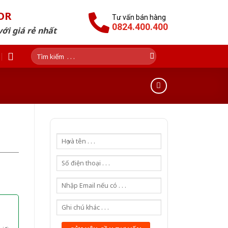
OR
Tư vấn bán hàng
0824.400.400
ới giá rẻ nhất
Tìm
kiếm: