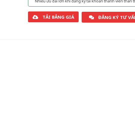
Nhiều ưu đãi lớn khi đăng ký tài khoản thành viên thân t
TẢI BẢNG GIÁ
ĐĂNG KÝ TƯ VẤ