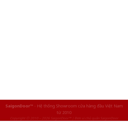
SaigonDoor™
- Hệ thống Showroom cửa hàng đầu Việt Nam
từ 2010
Copyright ⓒ 2010 – 2026 SaigonDoor™ | Đơn vị chủ quản SaigonDoor