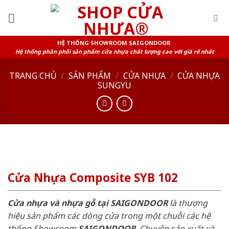
Skip
to
content
HỆ THỐNG SHOWROOM SAIGONDOOR
Hệ thống phân phối sản phẩm cửa nhựa chất lượng cao với giá rẻ nhất
TRANG CHỦ
/
SẢN PHẨM
/
CỬA NHỰA
/
CỬA NHỰA
SUNGYU
Cửa Nhựa Composite SYB 102
Cửa nhựa và nhựa gỗ tại SAIGONDOOR
là thương
hiệu sản phẩm các dòng cửa trong một chuỗi các hệ
thống Showroom
SAIGONDOOR
. Chuyên sản xuất và