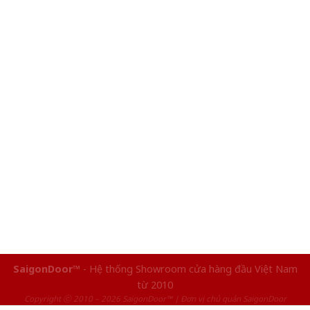
SaigonDoor™
- Hệ thống Showroom cửa hàng đầu Việt Nam
từ 2010
Copyright ⓒ 2010 – 2026 SaigonDoor™ | Đơn vị chủ quản SaigonDoor