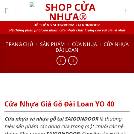
Skip
to
content
HỆ THỐNG SHOWROOM SAIGONDOOR
Hệ thống phân phối sản phẩm cửa nhựa chất lượng cao với giá rẻ nhất
TRANG CHỦ
/
SẢN PHẨM
/
CỬA NHỰA
/
CỬA NHỰA
ĐÀI LOAN
Cửa Nhựa Giả Gỗ Đài Loan YO 40
Cửa nhựa và nhựa gỗ tại SAIGONDOOR
là thương
hiệu sản phẩm các dòng cửa trong một chuỗi các hệ
thống Showroom
SAIGONDOOR
. Chuyên sản xuất và