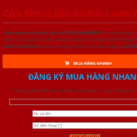
Cửa Nhựa Giả Gỗ Đài Loan Y
Cửa nhựa và nhựa gỗ tại SAIGONDOOR
là thương hiệu 
sản xuất và phân phối những dòng cửa nhựa và hỗ hợp nhự
SAIGONDOOR
còn có những chính sách bán hàng
ƯU ĐÃ
MUA HÀNG NHANH
ĐĂNG KÝ MUA HÀNG NHAN
Chúng tôi sẽ liên lạc lại với quý khách trong thời gian