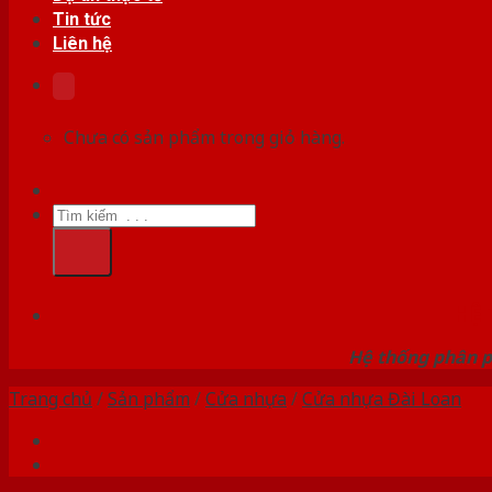
Tin tức
Liên hệ
Chưa có sản phẩm trong giỏ hàng.
Tìm
kiếm:
HỆ
Hệ thống phân p
Trang chủ
/
Sản phẩm
/
Cửa nhựa
/
Cửa nhựa Đài Loan