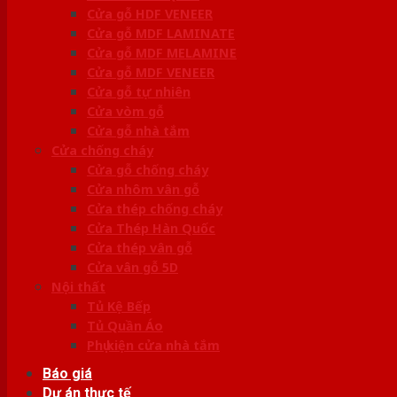
Cửa gỗ HDF VENEER
Cửa gỗ MDF LAMINATE
Cửa gỗ MDF MELAMINE
Cửa gỗ MDF VENEER
Cửa gỗ tự nhiên
Cửa vòm gỗ
Cửa gỗ nhà tắm
Cửa chống cháy
Cửa gỗ chống cháy
Cửa nhôm vân gỗ
Cửa thép chống cháy
Cửa Thép Hàn Quốc
Cửa thép vân gỗ
Cửa vân gỗ 5D
Nội thất
Tủ Kệ Bếp
Tủ Quần Áo
Phụ kiện cửa nhà tắm
Báo giá
Dự án thực tế