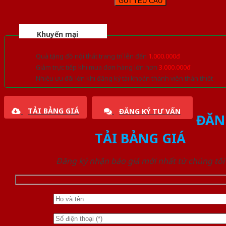
Khuyến mại
Quà tặng đồ nội thất trang trí lên đến
1.000.000đ
Giảm trực tiếp khi mua đơn hàng lớn hơn
3.000.000đ
Nhiều ưu đãi lớn khi đăng ký tài khoản thành viên thân thiết
TẢI BẢNG GIÁ
ĐĂNG KÝ TƯ VẤN
ĐĂN
TẢI BẢNG GIÁ
Đăng ký nhận báo giá mới nhất từ chúng tôi