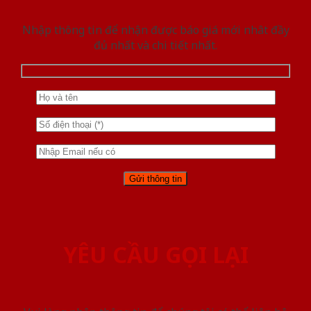
Nhập thông tin để nhận được báo giá mới nhât đầy
đủ nhất và chi tiết nhất.
YÊU CẦU GỌI LẠI