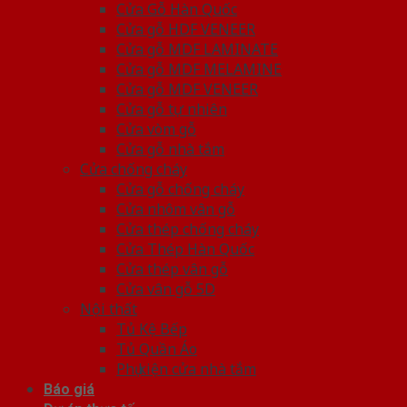
Cửa Gỗ Hàn Quốc
Cửa gỗ HDF VENEER
Cửa gỗ MDF LAMINATE
Cửa gỗ MDF MELAMINE
Cửa gỗ MDF VENEER
Cửa gỗ tự nhiên
Cửa vòm gỗ
Cửa gỗ nhà tắm
Cửa chống cháy
Cửa gỗ chống cháy
Cửa nhôm vân gỗ
Cửa thép chống cháy
Cửa Thép Hàn Quốc
Cửa thép vân gỗ
Cửa vân gỗ 5D
Nội thất
Tủ Kệ Bếp
Tủ Quần Áo
Phụ kiện cửa nhà tắm
Báo giá