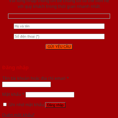
Vui lòng nhập thông tin để chúng tôi có thể liên hệ
với quý khách trong thời gian nhanh nhất.
Đăng nhập
Tên tài khoản hoặc địa chỉ email
*
Mật khẩu
*
Ghi nhớ mật khẩu
Đăng nhập
Quên mật khẩu?