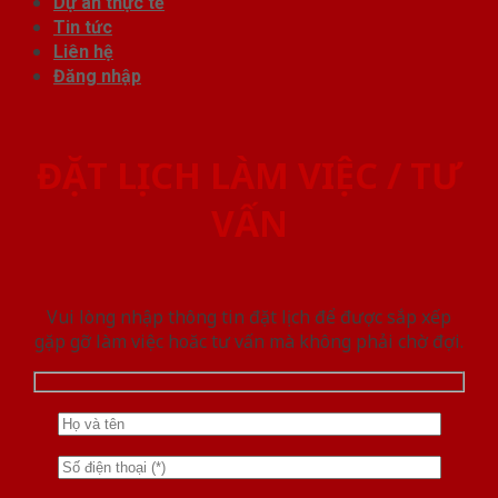
Dự án thực tế
Tin tức
Liên hệ
Đăng nhập
ĐẶT LỊCH LÀM VIỆC / TƯ
VẤN
Vui lòng nhập thông tin đặt lịch để được sắp xếp
gặp gỡ làm việc hoăc tư vấn mà không phải chờ đợi.