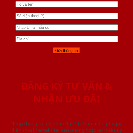
ĐĂNG KÝ TƯ VẤN &
NHẬN ƯU ĐÃI
Nhập thông tin để nhận được tư vấn miễn phí qua
điện thoại / email/ tại văn phòng hoặc tại nhà quý