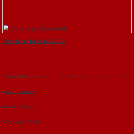
Cửa nhựa nhà tắm SGD 02
Với kinh nghiệm nhiêu năm nghiên cứu cửa theo tiêu chuẩn công nghệ Châu
Âu.Chúng tôi tự tin là nhà sản xuất & cung cấp hàng đầu tại Việt Nam!
Gửi yêu cầu tư vấn
Tải báo giá tổng hợp
Yêu cầu gọi lại (3 phút)