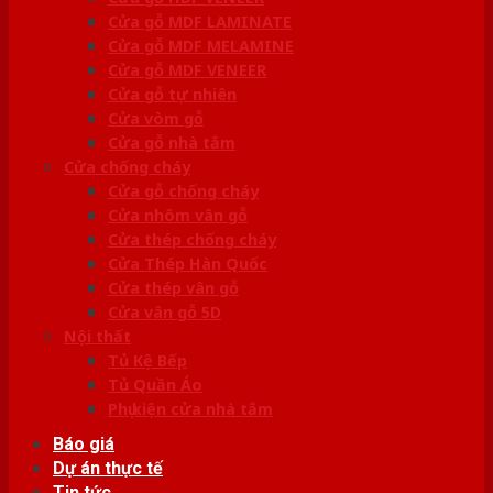
Cửa gỗ MDF LAMINATE
Cửa gỗ MDF MELAMINE
Cửa gỗ MDF VENEER
Cửa gỗ tự nhiên
Cửa vòm gỗ
Cửa gỗ nhà tắm
Cửa chống cháy
Cửa gỗ chống cháy
Cửa nhôm vân gỗ
Cửa thép chống cháy
Cửa Thép Hàn Quốc
Cửa thép vân gỗ
Cửa vân gỗ 5D
Nội thất
Tủ Kệ Bếp
Tủ Quần Áo
Phụ kiện cửa nhà tắm
Báo giá
Dự án thực tế
Tin tức