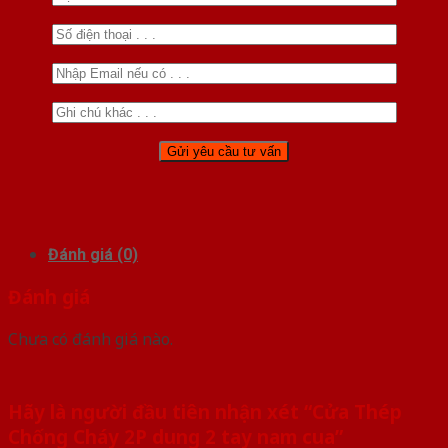
Đánh giá (0)
Đánh giá
Chưa có đánh giá nào.
Hãy là người đầu tiên nhận xét “Cửa Thép
Chống Cháy 2P dung 2 tay nam cua”