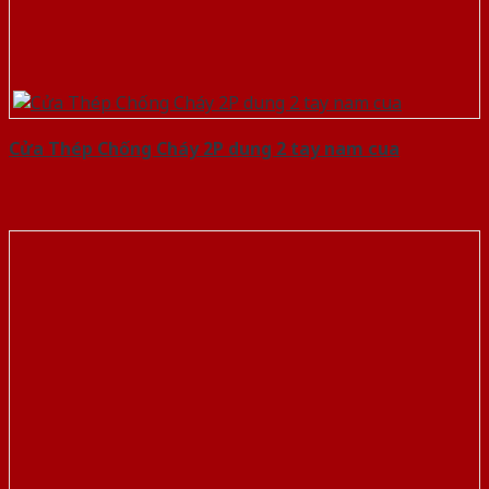
Cửa Thép Chống Cháy 2P dung 2 tay nam cua