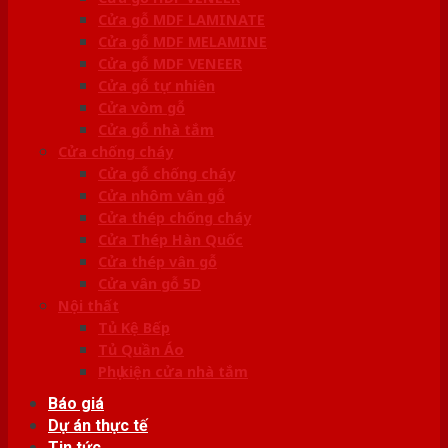
Cửa gỗ MDF LAMINATE
Cửa gỗ MDF MELAMINE
Cửa gỗ MDF VENEER
Cửa gỗ tự nhiên
Cửa vòm gỗ
Cửa gỗ nhà tắm
Cửa chống cháy
Cửa gỗ chống cháy
Cửa nhôm vân gỗ
Cửa thép chống cháy
Cửa Thép Hàn Quốc
Cửa thép vân gỗ
Cửa vân gỗ 5D
Nội thất
Tủ Kệ Bếp
Tủ Quần Áo
Phụ kiện cửa nhà tắm
Báo giá
Dự án thực tế
Tin tức