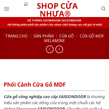
Skip
to
content
HỆ THỐNG SHOWROOM SAIGONDOOR
Hệ thống phân phối sản phẩm cửa nhựa chất lượng cao với giá rẻ nhất
TRANG CHỦ
/
SẢN PHẨM
/
CỬA GỖ
/
CỬA GỖ MDF
MELAMINE
Phối Cảnh Cửa Gỗ MDF
Cửa gỗ công nghiệp cao cấp SAIGONDOOR
là thương
hiệu sản phẩm các dòng cửa trong một chuỗi các hệ
thống Showroom
SAIGONDOOR
. Chuyên sản xuất và