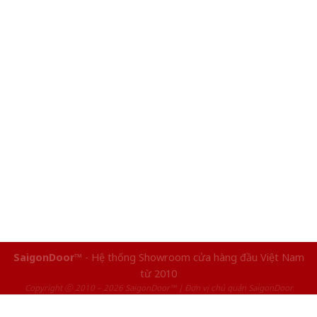
SaigonDoor™
- Hệ thống Showroom cửa hàng đầu Việt Nam
từ 2010
Copyright ⓒ 2010 – 2026 SaigonDoor™ | Đơn vị chủ quản SaigonDoor