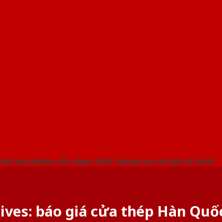
 THỐNG SHOWROOM SAIGONDOOR
hối sản phẩm cửa nhựa chất lượng cao với giá rẻ nhất
ives:
báo giá cửa thép Hàn Quố