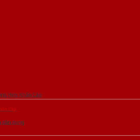
hẩn Cấp
h dân dụng