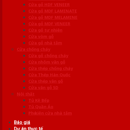
Cửa gỗ HDF VENEER
Cửa gỗ MDF LAMINATE
Cửa gỗ MDF MELAMINE
Cửa gỗ MDF VENEER
Cửa gỗ tự nhiên
Cửa vòm gỗ
Cửa gỗ nhà tắm
Cửa chống cháy
Cửa gỗ chống cháy
Cửa nhôm vân gỗ
Cửa thép chống cháy
Cửa Thép Hàn Quốc
Cửa thép vân gỗ
Cửa vân gỗ 5D
Nội thất
Tủ Kệ Bếp
Tủ Quần Áo
Phụ kiện cửa nhà tắm
Báo giá
Dự án thực tế