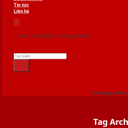
Tin tức
Liên hệ
Chưa có sản phẩm trong giỏ hàng.
Tìm
kiếm:
HỆ
Hệ thống phân p
Tag Arch