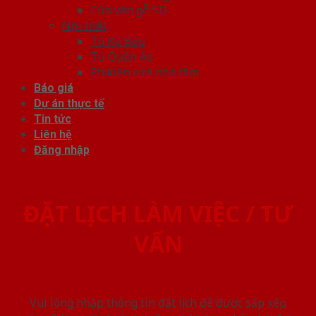
Cửa vân gỗ 5D
Nội thất
Tủ Kệ Bếp
Tủ Quần Áo
Phụ kiện cửa nhà tắm
Báo giá
Dự án thực tế
Tin tức
Liên hệ
Đăng nhập
ĐẶT LỊCH LÀM VIỆC / TƯ
VẤN
Vui lòng nhập thông tin đặt lịch để được sắp xếp