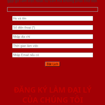
gặp gỡ làm việc hoăc tư vấn mà không phải chờ đợi.
ĐĂNG KÝ LÀM ĐẠI LÝ
CỦA CHÚNG TÔI