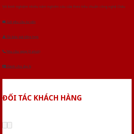
Với kinh nghiệm nhiêu năm nghiên cứu cửa theo tiêu chuẩn công nghệ Châu
Âu.Chúng tôi tự tin là nhà sản xuất & cung cấp hàng đầu tại Việt Nam!
Gửi yêu cầu tư vấn
Tải báo giá tổng hợp
Yêu cầu gọi lại (3 phút)
Dành cho đại lý
ĐỐI TÁC KHÁCH HÀNG