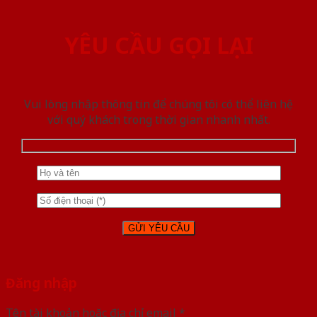
YÊU CẦU GỌI LẠI
Vui lòng nhập thông tin để chúng tôi có thể liên hệ
với quý khách trong thời gian nhanh nhất.
Đăng nhập
Tên tài khoản hoặc địa chỉ email
*