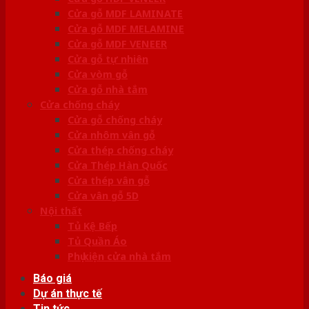
Cửa gỗ MDF LAMINATE
Cửa gỗ MDF MELAMINE
Cửa gỗ MDF VENEER
Cửa gỗ tự nhiên
Cửa vòm gỗ
Cửa gỗ nhà tắm
Cửa chống cháy
Cửa gỗ chống cháy
Cửa nhôm vân gỗ
Cửa thép chống cháy
Cửa Thép Hàn Quốc
Cửa thép vân gỗ
Cửa vân gỗ 5D
Nội thất
Tủ Kệ Bếp
Tủ Quần Áo
Phụ kiện cửa nhà tắm
Báo giá
Dự án thực tế
Tin tức