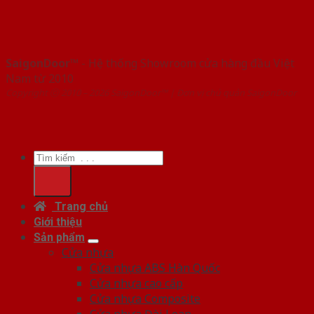
SaigonDoor™
- Hệ thống Showroom cửa hàng đầu Việt
Nam từ 2010
Copyright ⓒ 2010 – 2026 SaigonDoor™ | Đơn vị chủ quản SaigonDoor
Tìm
kiếm:
Trang chủ
Giới thiệu
Sản phẩm
Cửa nhựa
Cửa nhựa ABS Hàn Quốc
Cửa nhựa cao cấp
Cửa nhựa Composite