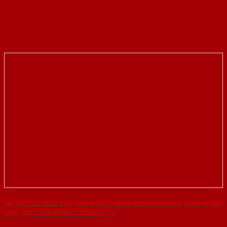
HỆ THỐNG SIÊU THỊ CỬA & NỘI THẤT SAIGONDOOR GIỚI THIỆU
CẤU TẠO CỬA KÍNH CƯỜNG LỰC