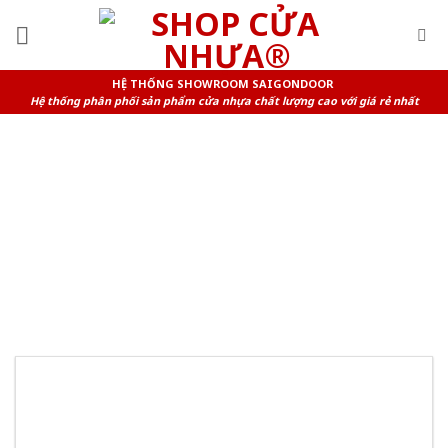
Skip
to
content
HỆ THỐNG SHOWROOM SAIGONDOOR
Hệ thống phân phối sản phẩm cửa nhựa chất lượng cao với giá rẻ nhất
TAG ARCHIVES:
CỬA KÍNH
CƯỜNG LỰC