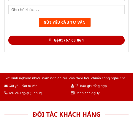
Gọi 0976.169.864
Với kinh nghiệm nhiêu năm nghiên cứu cửa theo tiêu chuẩn công nghệ Châu
Âu.Chúng tôi tự tin là nhà sản xuất & cung cấp hàng đầu tại Việt Nam!
Gửi yêu cầu tư vấn
Tải báo giá tổng hợp
Yêu cầu gọi lại (3 phút)
Dành cho đại lý
ĐỐI TÁC KHÁCH HÀNG