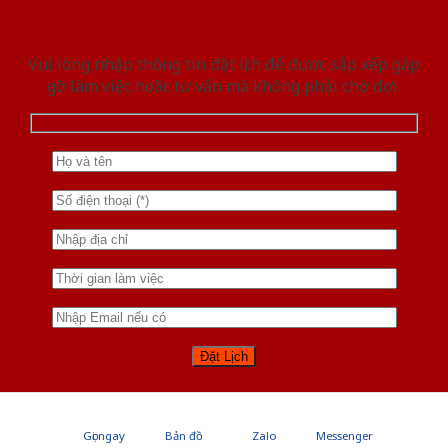
Vui lòng nhập thông tin đặt lịch để được sắp xếp gặp
gỡ làm việc hoăc tư vấn mà không phải chờ đợi.
Gọi ngay
Bản đồ
Zalo
Messenger