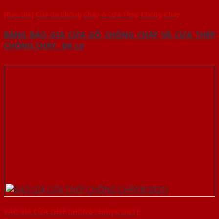
[Báo Giá] Cửa Gỗ Chống Cháy & Cửa Thép Chống Cháy
BẢNG BÁO GIÁ CỬA GỖ CHỐNG CHÁY VÀ CỬA THÉP
CHỐNG CHÁY Để có
BÁO GIÁ CỬA THÉP CHỐNG CHÁY[8/2021]