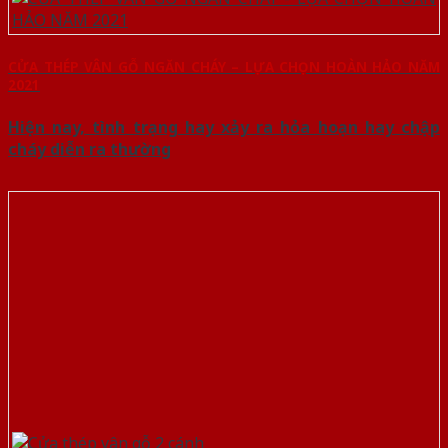
CỬA THÉP VÂN GỖ NGĂN CHÁY – LỰA CHỌN HOÀN HẢO NĂM
2021
Hiện nay, tình trạng hay xảy ra hỏa hoạn hay chập
cháy diễn ra thường