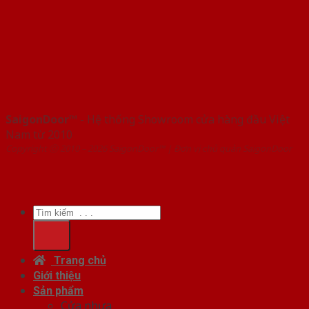
SaigonDoor™
- Hệ thống Showroom cửa hàng đầu Việt
Nam từ 2010
Copyright ⓒ 2010 – 2026 SaigonDoor™ | Đơn vị chủ quản SaigonDoor
Tìm
kiếm:
Trang chủ
Giới thiệu
Sản phẩm
Cửa nhựa