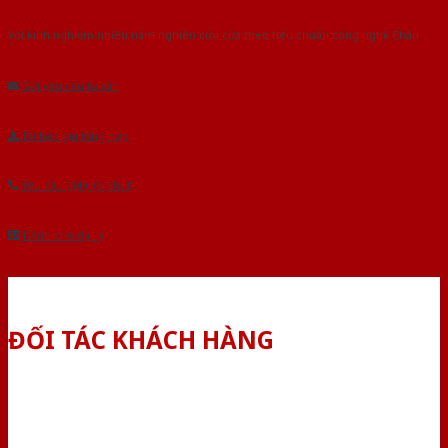
Với kinh nghiệm nhiêu năm nghiên cứu cửa theo tiêu chuẩn công nghệ Châu
Âu.Chúng tôi tự tin là nhà sản xuất & cung cấp hàng đầu tại Việt Nam!
Gửi yêu cầu tư vấn
Tải báo giá tổng hợp
Yêu cầu gọi lại (3 phút)
Dành cho đại lý
ĐỐI TÁC KHÁCH HÀNG