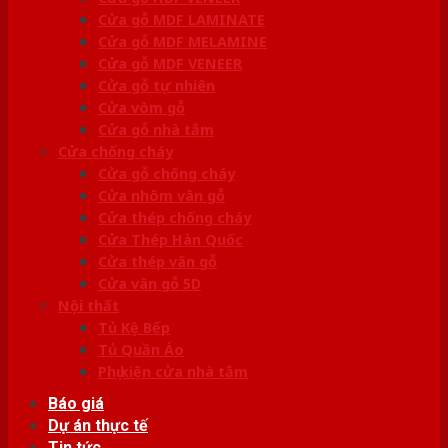
Cửa gỗ MDF LAMINATE
Cửa gỗ MDF MELAMINE
Cửa gỗ MDF VENEER
Cửa gỗ tự nhiên
Cửa vòm gỗ
Cửa gỗ nhà tắm
Cửa chống cháy
Cửa gỗ chống cháy
Cửa nhôm vân gỗ
Cửa thép chống cháy
Cửa Thép Hàn Quốc
Cửa thép vân gỗ
Cửa vân gỗ 5D
Nội thất
Tủ Kệ Bếp
Tủ Quần Áo
Phụ kiện cửa nhà tắm
Báo giá
Dự án thực tế
Tin tức