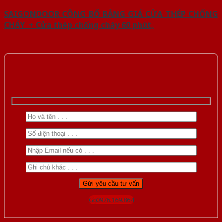
SAIGONDOOR CÔNG BỐ BẢNG GIÁ CỬA THÉP CHỐNG
CHÁY + Cửa thép chống cháy 60 phút,
Gọi 0976.169.864