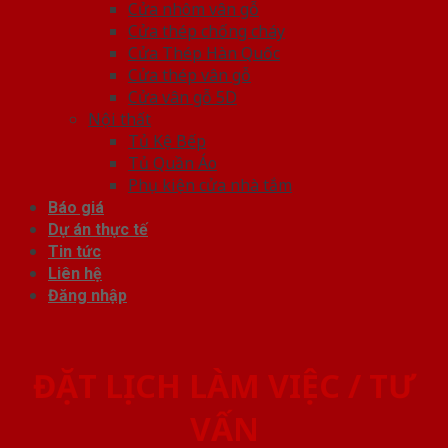
Cửa nhôm vân gỗ
Cửa thép chống cháy
Cửa Thép Hàn Quốc
Cửa thép vân gỗ
Cửa vân gỗ 5D
Nội thất
Tủ Kệ Bếp
Tủ Quần Áo
Phụ kiện cửa nhà tắm
Báo giá
Dự án thực tế
Tin tức
Liên hệ
Đăng nhập
ĐẶT LỊCH LÀM VIỆC / TƯ
VẤN