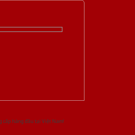
g cấp hàng đầu tại Việt Nam!