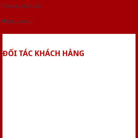
Yêu cầu gọi lại (3 phút)
Dành cho đại lý
ĐỐI TÁC KHÁCH HÀNG