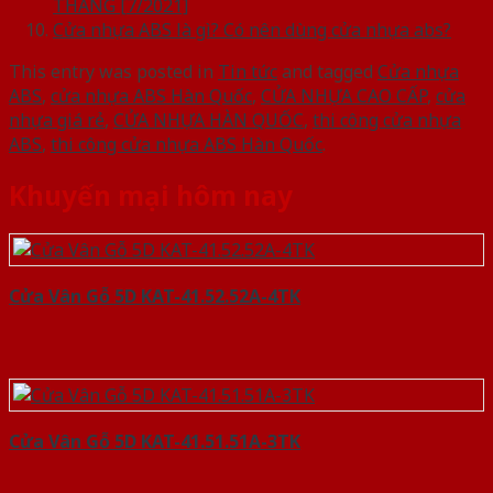
THÁNG [7/2021]
Cửa nhựa ABS là gì? Có nên dùng cửa nhựa abs?
This entry was posted in
Tin tức
and tagged
Cửa nhựa
ABS
,
cửa nhựa ABS Hàn Quốc
,
CỬA NHỰA CAO CẤP
,
cửa
nhựa giá rẻ
,
CỬA NHỰA HÀN QUỐC
,
thi công cửa nhựa
ABS
,
thi công cửa nhựa ABS Hàn Quốc
.
Khuyến mại hôm nay
Cửa Vân Gỗ 5D KAT-41.52.52A-4TK
Cửa Vân Gỗ 5D KAT-41.51.51A-3TK