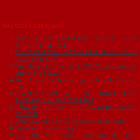
BÀI VIẾT LIÊN QUAN
[TẤT TẦN TẬT] NHỮNG ĐIỀU CẦN BIẾT VỀ CỬA
NHỰA GỖ COMPOSITE
CỬA CHỐNG CHÁY LÀ GÌ? NHỮNG LƯU Ý KHI MUA
CỬA CHỐNG CHÁY
Cửa nhựa Hàn Quốc là gì? TOP 30+ mẫu cửa hàn
quốc hiện đại 2021
Top 30 mẫu cửa nhựa vân gỗ thịnh hành nhất hiện
nay
CỬA NHÀ VỆ SINH LÀ GÌ?| NÊN CHỌN LOẠI CỬA
PHÒNG VỆ SINH NÀO TỐT NHẤT
BẢNG BÁO GIÁ CỬA GỖ | CỬA NHỰA CAO CẤP
[03/2022]
BẢNG BÁO GIÁ CỬA GỖ VÀ CỬA NHỰA [9/2021]
Cửa nhựa composite là gì?
CỬA THÉP HÀN QUỐC | BÁO GIÁ CẬP NHẬT