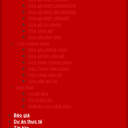
Cửa gỗ MDF LAMINATE
Cửa gỗ MDF MELAMINE
Cửa gỗ MDF VENEER
Cửa gỗ tự nhiên
Cửa vòm gỗ
Cửa gỗ nhà tắm
Cửa chống cháy
Cửa gỗ chống cháy
Cửa nhôm vân gỗ
Cửa thép chống cháy
Cửa Thép Hàn Quốc
Cửa thép vân gỗ
Cửa vân gỗ 5D
Nội thất
Tủ Kệ Bếp
Tủ Quần Áo
Phụ kiện cửa nhà tắm
Báo giá
Dự án thực tế
Tin tức