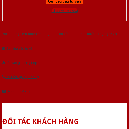
Gọi 0976.169.864
Với kinh nghiệm nhiêu năm nghiên cứu cửa theo tiêu chuẩn công nghệ Châu
Âu.Chúng tôi tự tin là nhà sản xuất & cung cấp hàng đầu tại Việt Nam!
Gửi yêu cầu tư vấn
Tải báo giá tổng hợp
Yêu cầu gọi lại (3 phút)
Dành cho đại lý
ĐỐI TÁC KHÁCH HÀNG