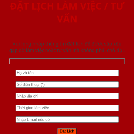
ĐẶT LỊCH LÀM VIỆC / TƯ
VẤN
Vui lòng nhập thông tin đặt lịch để được sắp xếp
gặp gỡ làm việc hoăc tư vấn mà không phải chờ đợi.