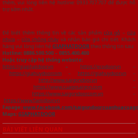
thêm, vui lòng liên hệ hotline: 0933.707.707 để được hỗ
trợ sớm nhất.
Để biết thêm thông tin về các sản phẩm
cửa gỗ
–
cửa
nhựa
–
cửa chống cháy
và nhận báo giá chi tiết. Khách
hàng vui lòng liên hệ
GIAPHATDOOR
theo thông tin sau:
Hotline:
0886.500.500 – 0855.400.400
Hoặc truy cập hệ thống website:
https://giaphatdoor.vn
–
https://ecodoor.vn
–
https://giahuydoor.com
–
https://giahuydoor.vn
–
http://www.saigondoor.vn
–
https://www.cuagosaigon.com
–
https://www.saigondoor.com.vn
–
https://www.famidoor.vn
Fapage:
www.facebook.com/saigondoorcuanhuacuag
Maps:
GIAPHATDOOR
BÀI VIẾT LIÊN QUAN