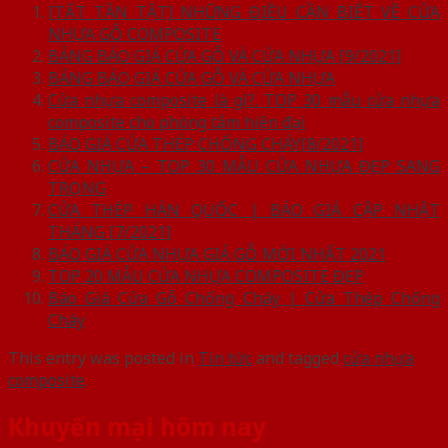
[TẤT TẦN TẬT] NHỮNG ĐIỀU CẦN BIẾT VỀ CỬA
NHỰA GỖ COMPOSITE
BẢNG BÁO GIÁ CỬA GỖ VÀ CỬA NHỰA [9/2021]
BẢNG BÁO GIÁ CỬA GỖ VÀ CỬA NHỰA
Cửa nhựa composite là gì?. TOP 30 mẫu cửa nhựa
composite cho phòng tắm hiện đại
BÁO GIÁ CỬA THÉP CHỐNG CHÁY[8/2021]
CỬA NHỰA – TOP 30 MẪU CỬA NHỰA ĐẸP SANG
TRỌNG
CỬA THÉP HÀN QUỐC | BÁO GIÁ CẬP NHẬT
THÁNG [7/2021]
BÁO GIÁ CỬA NHỰA GIẢ GỖ MỚI NHẤT 2021
TOP 20 MẪU CỬA NHỰA COMPOSITE ĐẸP
Báo Giá Cửa Gỗ Chống Cháy | Cửa Thép Chống
Cháy
This entry was posted in
Tin tức
and tagged
cửa nhựa
composite
.
Khuyến mại hôm nay