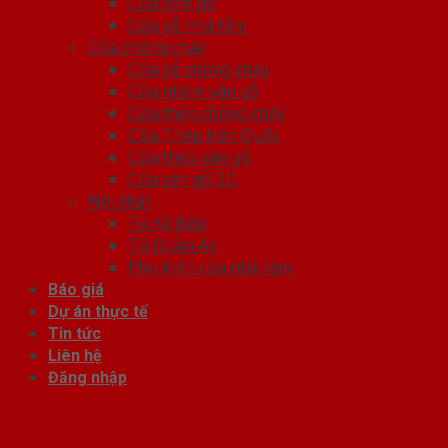
Cửa vòm gỗ
Cửa gỗ nhà tắm
Cửa chống cháy
Cửa gỗ chống cháy
Cửa nhôm vân gỗ
Cửa thép chống cháy
Cửa Thép Hàn Quốc
Cửa thép vân gỗ
Cửa vân gỗ 5D
Nội thất
Tủ Kệ Bếp
Tủ Quần Áo
Phụ kiện cửa nhà tắm
Báo giá
Dự án thực tế
Tin tức
Liên hệ
Đăng nhập