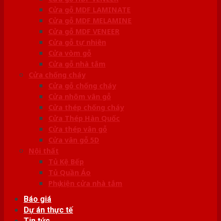
Cửa gỗ MDF LAMINATE
Cửa gỗ MDF MELAMINE
Cửa gỗ MDF VENEER
Cửa gỗ tự nhiên
Cửa vòm gỗ
Cửa gỗ nhà tắm
Cửa chống cháy
Cửa gỗ chống cháy
Cửa nhôm vân gỗ
Cửa thép chống cháy
Cửa Thép Hàn Quốc
Cửa thép vân gỗ
Cửa vân gỗ 5D
Nội thất
Tủ Kệ Bếp
Tủ Quần Áo
Phụ kiện cửa nhà tắm
Báo giá
Dự án thực tế
Tin tức