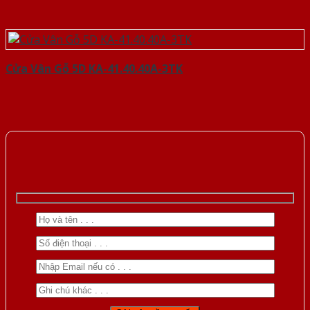
Cửa Vân Gỗ 5D KA-41.40.40A-3TK