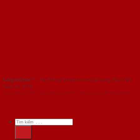
SaigonDoor™
- Hệ thống Showroom cửa hàng đầu Việt
Nam từ 2010
Copyright ⓒ 2010 – 2026 SaigonDoor™ | Đơn vị chủ quản SaigonDoor
Tìm
kiếm: