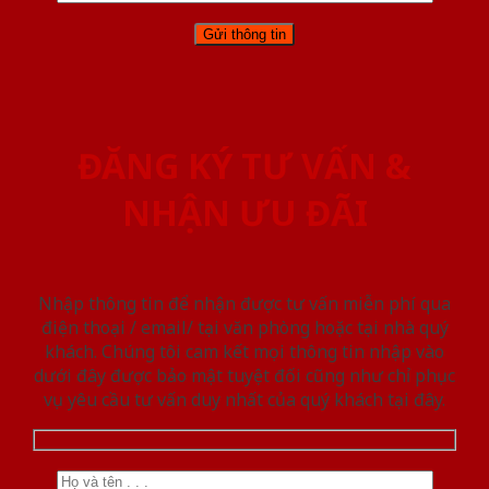
ĐĂNG KÝ TƯ VẤN &
NHẬN ƯU ĐÃI
Nhập thông tin để nhận được tư vấn miễn phí qua
điện thoại / email/ tại văn phòng hoặc tại nhà quý
khách. Chúng tôi cam kết mọi thông tin nhập vào
dưới đây được bảo mật tuyệt đối cũng như chỉ phục
vụ yêu cầu tư vấn duy nhất của quý khách tại đây.