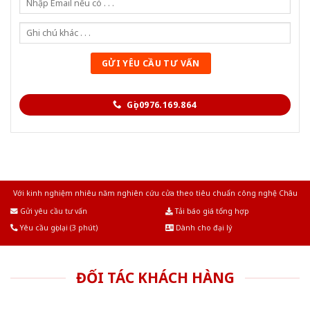
Gọi 0976.169.864
Với kinh nghiệm nhiêu năm nghiên cứu cửa theo tiêu chuẩn công nghệ Châu
Âu.Chúng tôi tự tin là nhà sản xuất & cung cấp hàng đầu tại Việt Nam!
Gửi yêu cầu tư vấn
Tải báo giá tổng hợp
Yêu cầu gọi lại (3 phút)
Dành cho đại lý
ĐỐI TÁC KHÁCH HÀNG